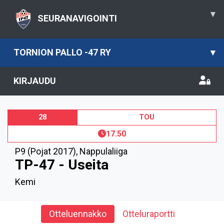
▾
SEURANAVIGOINTI
TORNION PALLO -47 RY
▾
KIRJAUDU
28
TOU
17.50
P9 (Pojat 2017)
,
Nappulaliiga
TP-47 - Useita
Kemi
Otteluennakko
Otteluraportti