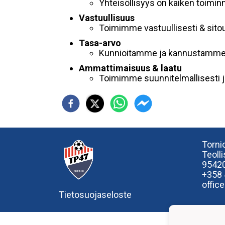
Yhteisöllisyys on kaiken toimi
Vastuullisuus
Toimimme vastuullisesti & sitou
Tasa-arvo
Kunnioitamme ja kannustamme ka
Ammattimaisuus & laatu
Toimimme suunnitelmallisesti ja
Tornio
Teoll
95420
+358
offic
Tietosuojaseloste