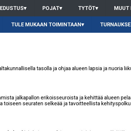
EDUSTUS
▾
POJAT
▾
TYTÖT
▾
MUUT
TULE MUKAAN TOIMINTAAN
▾
TURNAUKSE
akunnallisella tasolla ja ohjaa alueen lapsia ja nuoria lii
sta jalkapallon erikoisseuroista ja kehittää alueen pelaaj
a toiseen seuraten selkeää ja tavoitteellista kehityspolku