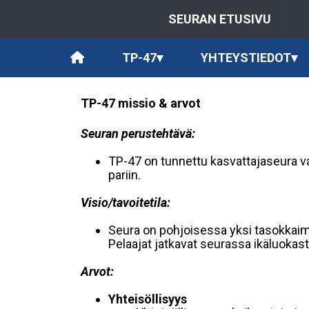
SEURAN ETUSIVU
TP-47
▾
YHTEYSTIEDOT
▾
TP-47 missio & arvot
Seuran perustehtävä:
TP-47 on tunnettu kasvattajaseura valt
pariin.
Visio/tavoitetila:
Seura on pohjoisessa yksi tasokkaimmi
Pelaajat jatkavat seurassa ikäluokast
Arvot:
Yhteisöllisyys