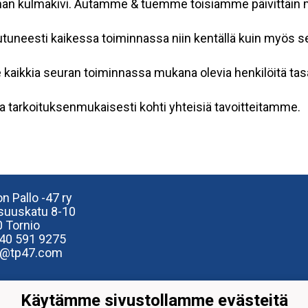
nnan kulmakivi. Autamme & tuemme toisiamme päivittäin ma
tuneesti kaikessa toiminnassa niin kentällä kuin myös se
ikkia seuran toiminnassa mukana olevia henkilöitä tasa
 tarkoituksenmukaisesti kohti yhteisiä tavoitteitamme.
n Pallo -47 ry
isuuskatu 8-10
 Tornio
40
591 9275
e@tp47.com
Käytämme sivustollamme evästeitä