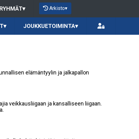
Arkisto
▾
 RYHMÄT
▾
T
▾
JOUKKUETOIMINTA
▾
kunnallisen elämäntyylin ja jalkapallon
ia veikkausliigaan ja kansalliseen liigaan.
a.