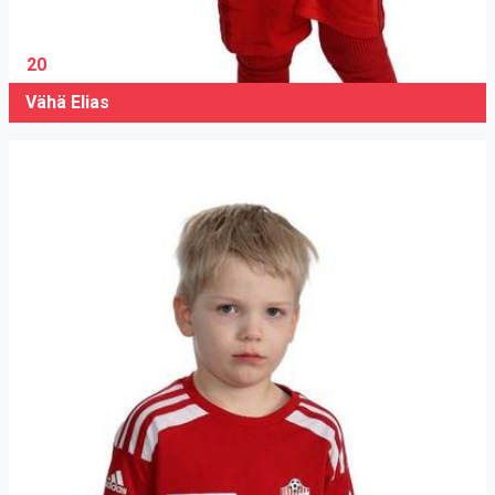
20
Vähä Elias