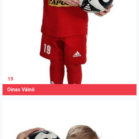
19
Oinas Väinö