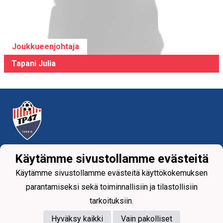
Joukkueenjohtaja
Tapani Julia
Tietosuojaseloste
Käytämme sivustollamme evästeitä
Käytämme sivustollamme evästeitä käyttökokemuksen
Tornion Pallo -47 ry
Teollisuuskatu 8-10
parantamiseksi sekä toiminnallisiin ja tilastollisiin
95420 Tornio
tarkoituksiin.
+358
40
591 9275
office@tp47.com
Hyväksy kaikki
Vain pakolliset