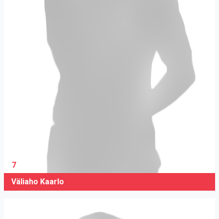
7
Väliaho Kaarlo