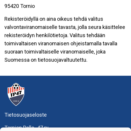
95420 Tornio
Rekisteröidyllä on aina oikeus tehdä valitus
valvontaviranomaiselle tavasta, jolla seura käsittelee
rekisteröidyn henkilötietoja. Valitus tehdään
toimivaltaisen viranomaisen ohjeistamalla tavalla
suoraan toimivaltaiselle viranomaiselle, joka
Suomessa on tietosuojavaltuutettu.
Tietosuojaseloste
Tornion Pallo -47 ry