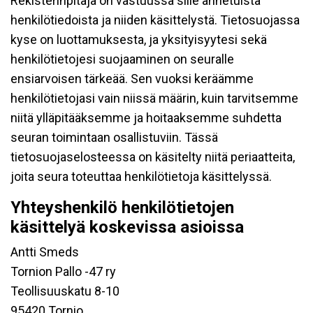
Rekisterinpitäjä on vastuussa sille annetuista
henkilötiedoista ja niiden käsittelystä. Tietosuojassa
kyse on luottamuksesta, ja yksityisyytesi sekä
henkilötietojesi suojaaminen on seuralle
ensiarvoisen tärkeää. Sen vuoksi keräämme
henkilötietojasi vain niissä määrin, kuin tarvitsemme
niitä ylläpitääksemme ja hoitaaksemme suhdetta
seuran toimintaan osallistuviin. Tässä
tietosuojaselosteessa on käsitelty niitä periaatteita,
joita seura toteuttaa henkilötietoja käsittelyssä.
Yhteyshenkilö henkilötietojen
käsittelyä koskevissa asioissa
Antti Smeds
Tornion Pallo -47 ry
Teollisuuskatu 8-10
95420 Tornio