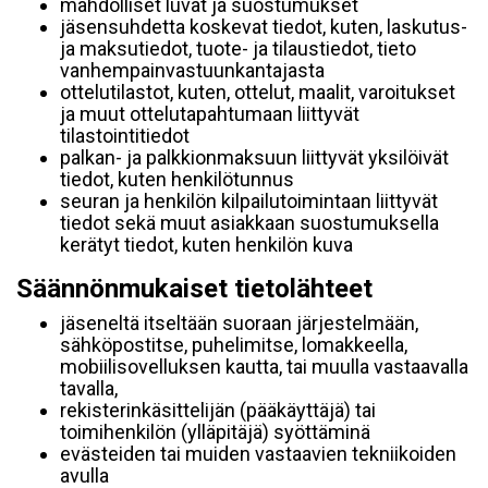
mahdolliset luvat ja suostumukset
jäsensuhdetta koskevat tiedot, kuten, laskutus-
ja maksutiedot, tuote- ja tilaustiedot, tieto
vanhempainvastuunkantajasta
ottelutilastot, kuten, ottelut, maalit, varoitukset
ja muut ottelutapahtumaan liittyvät
tilastointitiedot
palkan- ja palkkionmaksuun liittyvät yksilöivät
tiedot, kuten henkilötunnus
seuran ja henkilön kilpailutoimintaan liittyvät
tiedot sekä muut asiakkaan suostumuksella
kerätyt tiedot, kuten henkilön kuva
Säännönmukaiset tietolähteet
jäseneltä itseltään suoraan järjestelmään,
sähköpostitse, puhelimitse, lomakkeella,
mobiilisovelluksen kautta, tai muulla vastaavalla
tavalla,
rekisterinkäsittelijän (pääkäyttäjä) tai
toimihenkilön (ylläpitäjä) syöttäminä
evästeiden tai muiden vastaavien tekniikoiden
avulla