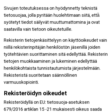
Sivujen toteutuksessa on hyödynnetty teknistä
tietosuojaa, jolla pyritään huolehtimaan siitä, että̈
syötetyt tiedot säilyvät muuttumattomina ja ovat
saatavilla vain tietoon oikeutetuille.
Rekisterin tietojenkäsittelyyn on käyttöoikeudet vain
niillä rekisterinpitäjän henkilöstön jäsenillä joiden
työtehtävien suorittaminen sitä edellyttää. Rekisterin
tietojen muokkaaminen ja lukeminen edellyttää
henkilökohtaista tunnistautumista järjestelmään.
Rekisteristä suoritetaan säännöllinen
varmuuskopiointi.
Rekisteröidyn oikeudet
Rekisteröidyllä on EU: tietosuoja-asetuksen
679/2016 artiklan 15 -21 mukaisesti oikeus saada