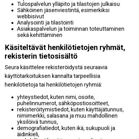
Tulospalvelun ylläpito ja tilastojen julkaisu
Sähköinen jäsenviestintä, esimerkiksi
webbisivut
Analysointi ja tilastointi
Asiakaspalvelun ja toiminnan toteuttaminen
sekä kehittäminen
Käsiteltävät henkilötietojen ryhmät,
rekisterin tietosisältö
Seura käsittelee rekisteröidystä seuraavia
käyttötarkoituksen kannalta tarpeellisia
henkilötietoja tai henkilötietojen ryhmiä:
yhteystiedot, kuten nimi, osoite,
puhelinnumerot, sähköpostiosoitteet,
rekisteröitymistiedot, kuten käyttäjätunnus,
nimimerkki, salasana ja muu mahdollinen
yksilöivä tunnus,
demografiatiedot, kuten ikä, sukupuoli ja
äidinkieli,