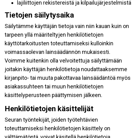
lajiliittojen rekistereistä ja kilpailujärjestelmistä
Tietojen säilytysaika
Säilytämme käyttäjän tietoja vain niin kauan kuin on
tarpeen yllä määriteltyjen henkilötietojen
käyttötarkoitusten toteuttamiseksi kulloinkin
voimassaolevan lainsäädännön mukaisesti.
Voimme kuitenkin olla velvoitettuja säilyttämään
joitakin käyttäjän henkilötietoja noudattaaksemme
kirjanpito- tai muuta pakottavaa lainsäädäntöä myös
asiakassuhteen tai muun henkilötietojen
käsittelyperusteen päättymisen jälkeen.
Henkilötietojen käsittelijät
Seuran työntekijät, joiden työtehtävien
toteuttamiseksi henkilötietojen käsittely on
välttämätöntä, voivat käsitellä henkilötietoja