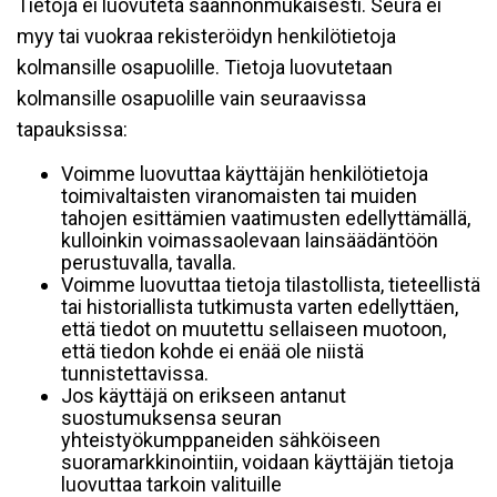
Tietoja ei luovuteta säännönmukaisesti. Seura ei
myy tai vuokraa rekisteröidyn henkilötietoja
kolmansille osapuolille. Tietoja luovutetaan
kolmansille osapuolille vain seuraavissa
tapauksissa:
Voimme luovuttaa käyttäjän henkilötietoja
toimivaltaisten viranomaisten tai muiden
tahojen esittämien vaatimusten edellyttämällä,
kulloinkin voimassaolevaan lainsäädäntöön
perustuvalla, tavalla.
Voimme luovuttaa tietoja tilastollista, tieteellistä
tai historiallista tutkimusta varten edellyttäen,
että tiedot on muutettu sellaiseen muotoon,
että tiedon kohde ei enää ole niistä
tunnistettavissa.
Jos käyttäjä on erikseen antanut
suostumuksensa seuran
yhteistyökumppaneiden sähköiseen
suoramarkkinointiin, voidaan käyttäjän tietoja
luovuttaa tarkoin valituille