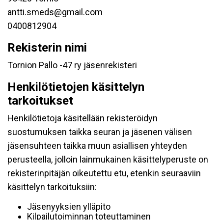
antti.smeds@gmail.com
0400812904
Rekisterin nimi
Tornion Pallo -47 ry jäsenrekisteri
Henkilötietojen käsittelyn
tarkoitukset
Henkilötietoja käsitellään rekisteröidyn
suostumuksen taikka seuran ja jäsenen välisen
jäsensuhteen taikka muun asiallisen yhteyden
perusteella, jolloin lainmukainen käsittelyperuste on
rekisterinpitäjän oikeutettu etu, etenkin seuraaviin
käsittelyn tarkoituksiin:
Jäsenyyksien ylläpito
Kilpailutoiminnan toteuttaminen