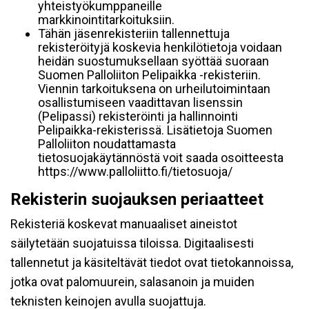
yhteistyökumppaneille
markkinointitarkoituksiin.
Tähän jäsenrekisteriin tallennettuja
rekisteröityjä koskevia henkilötietoja voidaan
heidän suostumuksellaan syöttää suoraan
Suomen Palloliiton Pelipaikka -rekisteriin.
Viennin tarkoituksena on urheilutoimintaan
osallistumiseen vaadittavan lisenssin
(Pelipassi) rekisteröinti ja hallinnointi
Pelipaikka-rekisterissä. Lisätietoja Suomen
Palloliiton noudattamasta
tietosuojakäytännöstä voit saada osoitteesta
https://www.palloliitto.fi/tietosuoja/
Rekisterin suojauksen periaatteet
Rekisteriä koskevat manuaaliset aineistot
säilytetään suojatuissa tiloissa. Digitaalisesti
tallennetut ja käsiteltävät tiedot ovat tietokannoissa,
jotka ovat palomuurein, salasanoin ja muiden
teknisten keinojen avulla suojattuja.