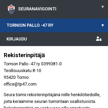
▾
SEURANAVIGOINTI
TORNION PALLO -47 RY
▾
KIRJAUDU
Rekisterinpitäjä
Tornion Pallo -47 ry 0399381-0
Teollisuuskatu 8-10
95420 Tornio
office@tp47.com
Seura toimii rekisterinpitäjänä niille henkilötiedoille,
joita keräämme seuran toimintaan osallistuvista.