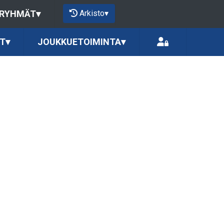
Arkisto
▾
 RYHMÄT
▾
T
▾
JOUKKUETOIMINTA
▾