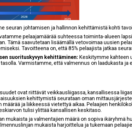
 seuran johtamisen ja hallinnon kehittämistä kohti tavoi
svatamme pelaajamäärää suhteessa toiminta-alueen lap
n. Tämä saavutetaan lisäämällä vetovoimaa uusien pelaa
miseksi. Tavoitteena on, että 85% pelaajista jatkaa seura
sisen suorituskyvyn kehittäminen:
Keskitymme kahteen ur
la tasolla. Varmistamme, että valmennus on laadukasta ja
isuudet ovat riittävät veikkausliigassa, kansallisessa lii
naisuuksien kehittymistä seurataan oman mittausjärjeste
 määrää ja liikkeessä vietettyä aikaa. Pelaajien henkilök
kiarvon tulisi ylittää kansallisen keskitaso.
n mukaista ja valmentajien määrä on sopiva ikäryhmä h
lmennuslinjan mukaista harjoittelua ja tukemaan pelaajie