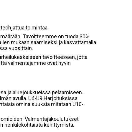
teohjattua toimintaa.
simäärään. Tavoitteemme on tuoda 30%
jien mukaan saamiseksi ja kasvattamalla
ssa vuosittain.
heilukeskeiseen tavoitteeseen, jotta
 että valmentajamme ovat hyvin
gassa ja aluejoukkueissa pelaamiseen.
lmän avulla. U6-U9 Harjoituksissa
ohtaisia ominaisuuksia mitataan U10-
uomioiden. Valmentajakoulutukset
n henkilökohtaista kehittymistä.