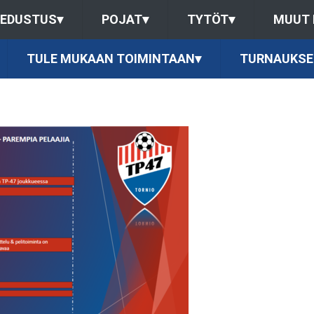
EDUSTUS
▾
POJAT
▾
TYTÖT
▾
MUUT
TULE MUKAAN TOIMINTAAN
▾
TURNAUKSE