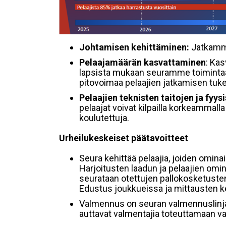
Johtamisen kehittäminen:
Jatkamme
Pelaajamäärän kasvattaminen
: Ka
lapsista mukaan seuramme toimintaa
pitovoimaa pelaajien jatkamisen tuke
Pelaajien teknisten taitojen ja fyy
pelaajat voivat kilpailla korkeammal
koulutettuja.
Urheilukeskeiset päätavoitteet
Seura kehittää pelaajia, joiden omina
Harjoitusten laadun ja pelaajien omi
seurataan otettujen pallokosketusten
Edustus joukkueissa ja mittausten kes
Valmennus on seuran valmennuslinja
auttavat valmentajia toteuttamaan va