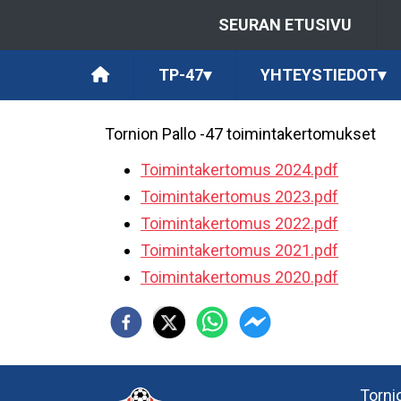
SEURAN ETUSIVU
TP-47
▾
YHTEYSTIEDOT
▾
Tornion Pallo -47 toimintakertomukset
Toimintakertomus 2024.pdf
Toimintakertomus 2023.pdf
Toimintakertomus 2022.pdf
Toimintakertomus 2021.pdf
Toimintakertomus 2020.pdf
Tornio