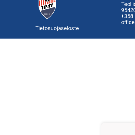
Teoll
95420
+358
offic
Tietosuojaseloste