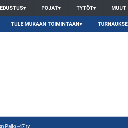
EDUSTUS
▾
POJAT
▾
TYTÖT
▾
MUUT
TULE MUKAAN TOIMINTAAN
▾
TURNAUKSE
n Pallo -47 ry