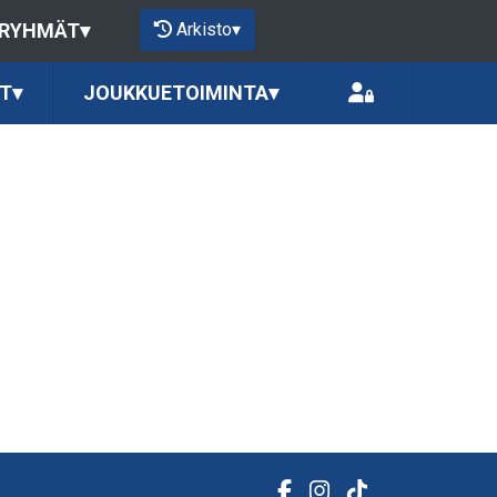
Arkisto
▾
 RYHMÄT
▾
T
▾
JOUKKUETOIMINTA
▾