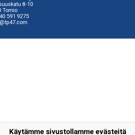
isuuskatu 8-10
 Tornio
40
591 9275
e@tp47.com
Käytämme sivustollamme evästeitä