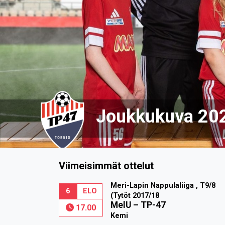
Joukkukuva 20
Viimeisimmät ottelut
Meri-Lapin Nappulaliiga , T9/8
6
ELO
(Tytöt 2017/18
MelU
–
TP-47
17.00
Kemi