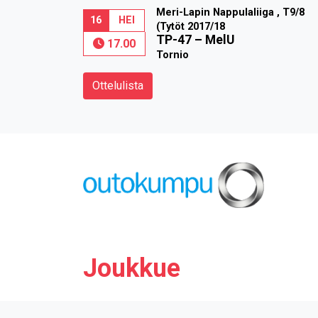
Meri-Lapin Nappulaliiga , T9/8
16
HEI
(Tytöt 2017/18
TP-47
–
MelU
17.00
Tornio
Ottelulista
Joukkue