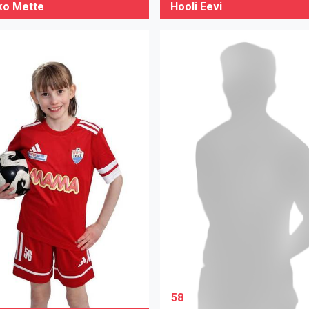
o Mette
Hooli Eevi
58