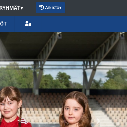
Arkisto
▾
 RYHMÄT
▾
LÖT
Next