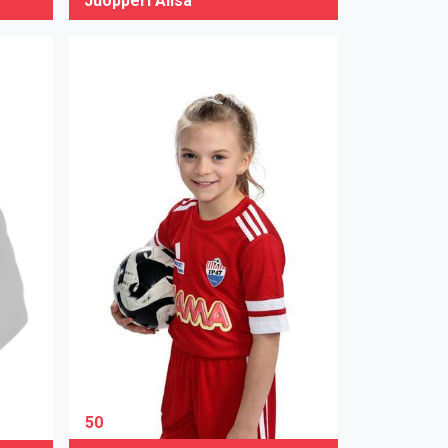
Juopperi Alisa
50