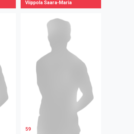
Viippola Saara-Maria
59