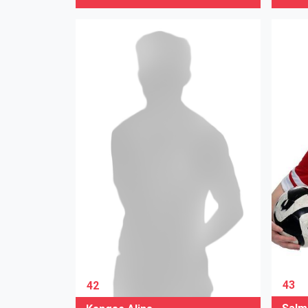
43
42