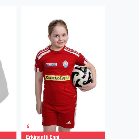
6
Erkinantti Enni