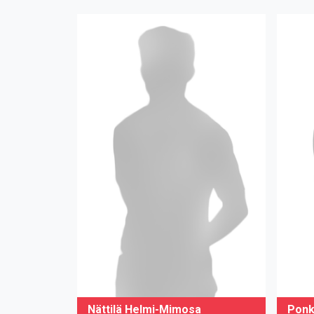
Nättilä Helmi-Mimosa
Ponk