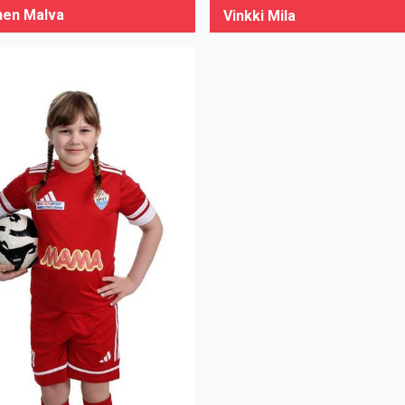
inen Malva
Vinkki Mila