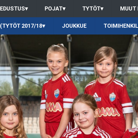
EDUSTUS
▾
POJAT
▾
TYTÖT
▾
MUUT
 (TYTÖT 2017/18
▾
JOUKKUE
TOIMIHENKI