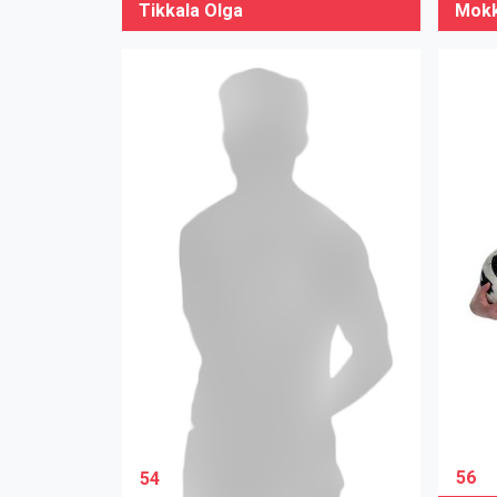
Tikkala Olga
Mokk
56
54