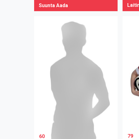
Lait
Suunta Aada
79
60