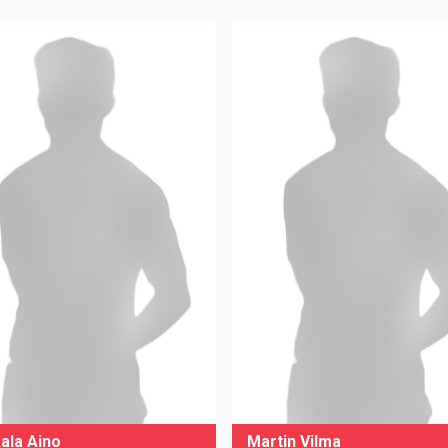
ala Aino
Martin Vilma