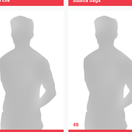
 Ella
Suunta Saga
48