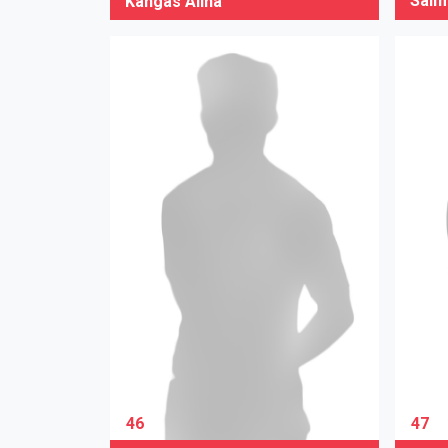
Salmi
Kangas Alina
46
47