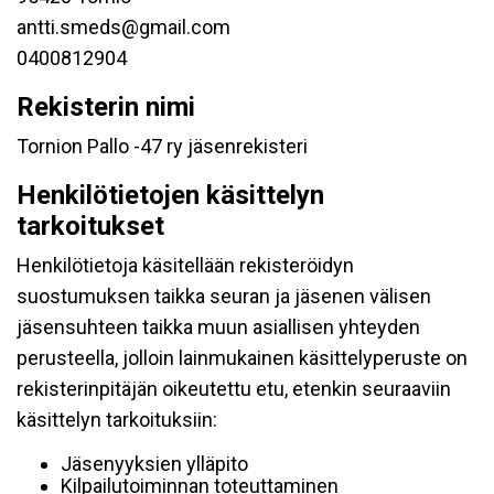
antti.smeds@gmail.com
0400812904
Rekisterin nimi
Tornion Pallo -47 ry jäsenrekisteri
Henkilötietojen käsittelyn
tarkoitukset
Henkilötietoja käsitellään rekisteröidyn
suostumuksen taikka seuran ja jäsenen välisen
jäsensuhteen taikka muun asiallisen yhteyden
perusteella, jolloin lainmukainen käsittelyperuste on
rekisterinpitäjän oikeutettu etu, etenkin seuraaviin
käsittelyn tarkoituksiin:
Jäsenyyksien ylläpito
Kilpailutoiminnan toteuttaminen