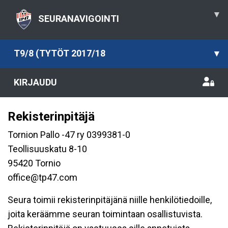
▾
SEURANAVIGOINTI
T9/8 (TYTÖT 2017/18
▾
KIRJAUDU
Rekisterinpitäjä
Tornion Pallo -47 ry 0399381-0
Teollisuuskatu 8-10
95420 Tornio
office@tp47.com
Seura toimii rekisterinpitäjänä niille henkilötiedoille,
joita keräämme seuran toimintaan osallistuvista.