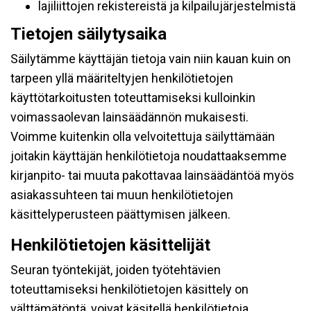
lajiliittojen rekistereistä ja kilpailujärjestelmistä
Tietojen säilytysaika
Säilytämme käyttäjän tietoja vain niin kauan kuin on
tarpeen yllä määriteltyjen henkilötietojen
käyttötarkoitusten toteuttamiseksi kulloinkin
voimassaolevan lainsäädännön mukaisesti.
Voimme kuitenkin olla velvoitettuja säilyttämään
joitakin käyttäjän henkilötietoja noudattaaksemme
kirjanpito- tai muuta pakottavaa lainsäädäntöä myös
asiakassuhteen tai muun henkilötietojen
käsittelyperusteen päättymisen jälkeen.
Henkilötietojen käsittelijät
Seuran työntekijät, joiden työtehtävien
toteuttamiseksi henkilötietojen käsittely on
välttämätöntä, voivat käsitellä henkilötietoja