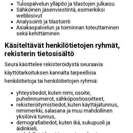
Tulospalvelun ylläpito ja tilastojen julkaisu
Sähköinen jäsenviestintä, esimerkiksi
webbisivut
Analysointi ja tilastointi
Asiakaspalvelun ja toiminnan toteuttaminen
sekä kehittäminen
Käsiteltävät henkilötietojen ryhmät,
rekisterin tietosisältö
Seura käsittelee rekisteröidystä seuraavia
käyttötarkoituksen kannalta tarpeellisia
henkilötietoja tai henkilötietojen ryhmiä:
yhteystiedot, kuten nimi, osoite,
puhelinnumerot, sähköpostiosoitteet,
rekisteröitymistiedot, kuten käyttäjätunnus,
nimimerkki, salasana ja muu mahdollinen
yksilöivä tunnus,
demografiatiedot, kuten ikä, sukupuoli ja
äidinkieli,