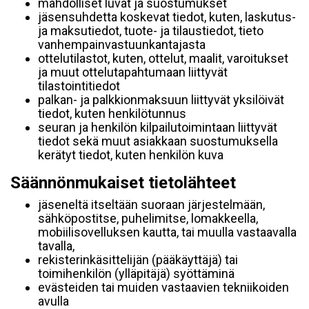
mahdolliset luvat ja suostumukset
jäsensuhdetta koskevat tiedot, kuten, laskutus-
ja maksutiedot, tuote- ja tilaustiedot, tieto
vanhempainvastuunkantajasta
ottelutilastot, kuten, ottelut, maalit, varoitukset
ja muut ottelutapahtumaan liittyvät
tilastointitiedot
palkan- ja palkkionmaksuun liittyvät yksilöivät
tiedot, kuten henkilötunnus
seuran ja henkilön kilpailutoimintaan liittyvät
tiedot sekä muut asiakkaan suostumuksella
kerätyt tiedot, kuten henkilön kuva
Säännönmukaiset tietolähteet
jäseneltä itseltään suoraan järjestelmään,
sähköpostitse, puhelimitse, lomakkeella,
mobiilisovelluksen kautta, tai muulla vastaavalla
tavalla,
rekisterinkäsittelijän (pääkäyttäjä) tai
toimihenkilön (ylläpitäjä) syöttäminä
evästeiden tai muiden vastaavien tekniikoiden
avulla