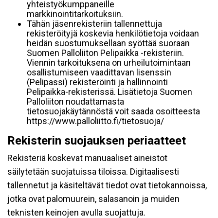
yhteistyökumppaneille
markkinointitarkoituksiin.
Tähän jäsenrekisteriin tallennettuja
rekisteröityjä koskevia henkilötietoja voidaan
heidän suostumuksellaan syöttää suoraan
Suomen Palloliiton Pelipaikka -rekisteriin.
Viennin tarkoituksena on urheilutoimintaan
osallistumiseen vaadittavan lisenssin
(Pelipassi) rekisteröinti ja hallinnointi
Pelipaikka-rekisterissä. Lisätietoja Suomen
Palloliiton noudattamasta
tietosuojakäytännöstä voit saada osoitteesta
https://www.palloliitto.fi/tietosuoja/
Rekisterin suojauksen periaatteet
Rekisteriä koskevat manuaaliset aineistot
säilytetään suojatuissa tiloissa. Digitaalisesti
tallennetut ja käsiteltävät tiedot ovat tietokannoissa,
jotka ovat palomuurein, salasanoin ja muiden
teknisten keinojen avulla suojattuja.