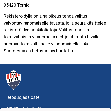
95420 Tornio
Rekisteröidyllä on aina oikeus tehdä valitus
valvontaviranomaiselle tavasta, jolla seura käsittelee
rekisteröidyn henkilötietoja. Valitus tehdään
toimivaltaisen viranomaisen ohjeistamalla tavalla
suoraan toimivaltaiselle viranomaiselle, joka
Suomessa on tietosuojavaltuutettu.
Tietosuojaseloste
Tornion Pallo -47 ry