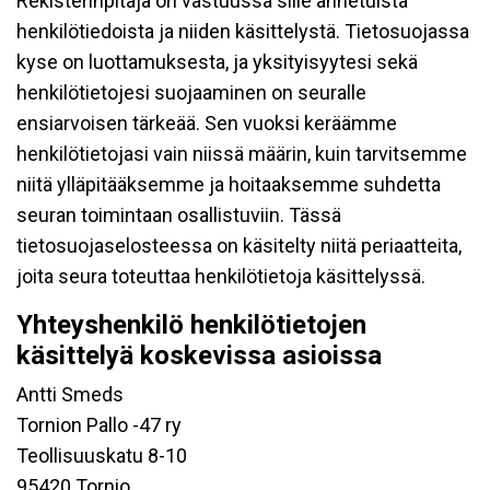
Rekisterinpitäjä on vastuussa sille annetuista
henkilötiedoista ja niiden käsittelystä. Tietosuojassa
kyse on luottamuksesta, ja yksityisyytesi sekä
henkilötietojesi suojaaminen on seuralle
ensiarvoisen tärkeää. Sen vuoksi keräämme
henkilötietojasi vain niissä määrin, kuin tarvitsemme
niitä ylläpitääksemme ja hoitaaksemme suhdetta
seuran toimintaan osallistuviin. Tässä
tietosuojaselosteessa on käsitelty niitä periaatteita,
joita seura toteuttaa henkilötietoja käsittelyssä.
Yhteyshenkilö henkilötietojen
käsittelyä koskevissa asioissa
Antti Smeds
Tornion Pallo -47 ry
Teollisuuskatu 8-10
95420 Tornio