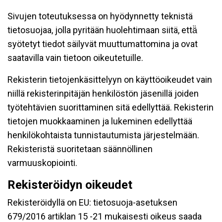
Sivujen toteutuksessa on hyödynnetty teknistä
tietosuojaa, jolla pyritään huolehtimaan siitä, että̈
syötetyt tiedot säilyvät muuttumattomina ja ovat
saatavilla vain tietoon oikeutetuille.
Rekisterin tietojenkäsittelyyn on käyttöoikeudet vain
niillä rekisterinpitäjän henkilöstön jäsenillä joiden
työtehtävien suorittaminen sitä edellyttää. Rekisterin
tietojen muokkaaminen ja lukeminen edellyttää
henkilökohtaista tunnistautumista järjestelmään.
Rekisteristä suoritetaan säännöllinen
varmuuskopiointi.
Rekisteröidyn oikeudet
Rekisteröidyllä on EU: tietosuoja-asetuksen
679/2016 artiklan 15 -21 mukaisesti oikeus saada