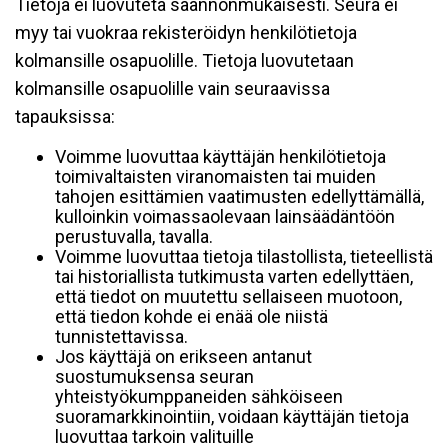
Tietoja ei luovuteta säännönmukaisesti. Seura ei
myy tai vuokraa rekisteröidyn henkilötietoja
kolmansille osapuolille. Tietoja luovutetaan
kolmansille osapuolille vain seuraavissa
tapauksissa:
Voimme luovuttaa käyttäjän henkilötietoja
toimivaltaisten viranomaisten tai muiden
tahojen esittämien vaatimusten edellyttämällä,
kulloinkin voimassaolevaan lainsäädäntöön
perustuvalla, tavalla.
Voimme luovuttaa tietoja tilastollista, tieteellistä
tai historiallista tutkimusta varten edellyttäen,
että tiedot on muutettu sellaiseen muotoon,
että tiedon kohde ei enää ole niistä
tunnistettavissa.
Jos käyttäjä on erikseen antanut
suostumuksensa seuran
yhteistyökumppaneiden sähköiseen
suoramarkkinointiin, voidaan käyttäjän tietoja
luovuttaa tarkoin valituille