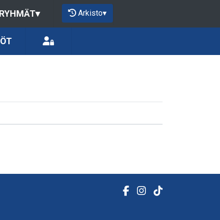
Arkisto
▾
 RYHMÄT
▾
LÖT