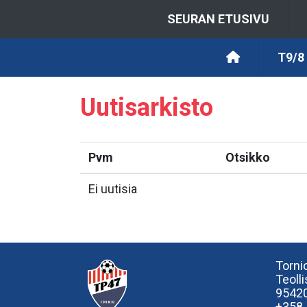
SEURAN ETUSIVU
T9/8
Uutisarkisto
Pvm
Otsikko
Ei uutisia
Tornio
Teoll
95420
+358