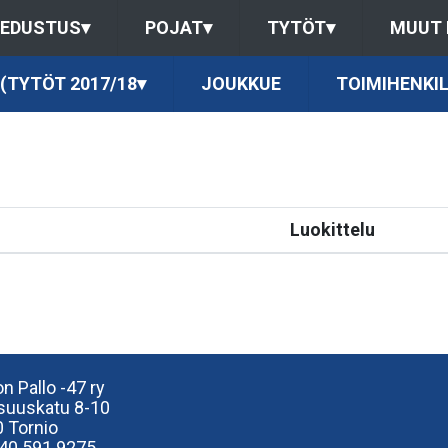
EDUSTUS
▾
POJAT
▾
TYTÖT
▾
MUUT
 (TYTÖT 2017/18
▾
JOUKKUE
TOIMIHENKI
Luokittelu
n Pallo -47 ry
isuuskatu 8-10
 Tornio
40
591 9275