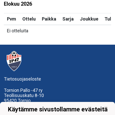
Elokuu
2026
Pvm
Ottelu
Paikka
Sarja
Joukkue
Tulo
Ei otteluita
Tietosuojaseloste
Tornion Pallo -47 ry
Teollisuuskatu 8-10
95420 Tornio
+358
40
591 9275
Käytämme sivustollamme evästeitä
office@tp47.com