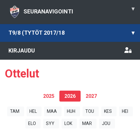
▾
SEURANAVIGOINTI
T9/8 (TYTÖT 2017/18
▾
KIRJAUDU
Ottelut
2025
2026
2027
TAM
HEL
MAA
HUH
TOU
KES
HEI
ELO
SYY
LOK
MAR
JOU