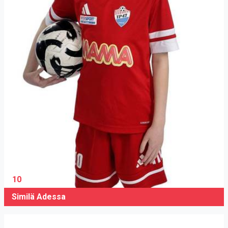
10
Similä Adessa