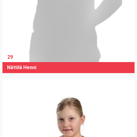
29
Nättilä Henni