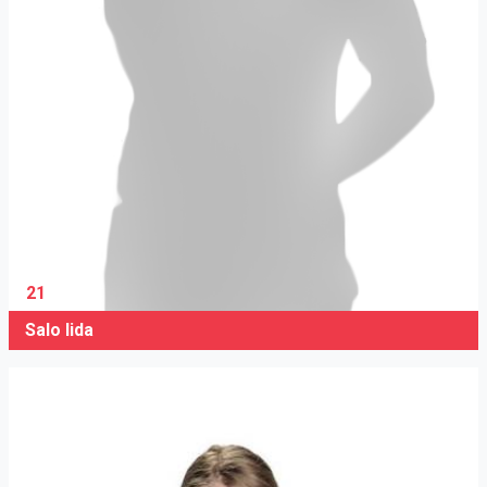
21
Salo Iida