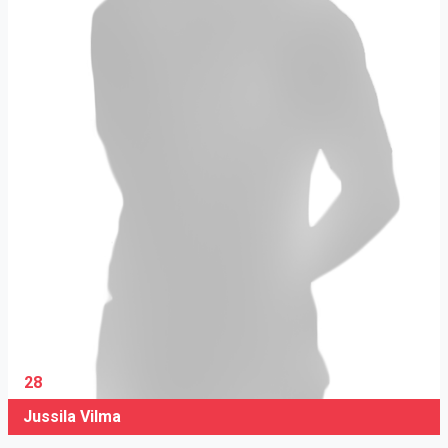
28
Jussila Vilma