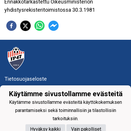
Ennakkotarkastettu Oikeusministeriön
yhdistysrekisteritoimistossa 30.3.1981
Tietosuojaseloste
Tornion Pallo -47 ry
Käytämme sivustollamme evästeitä
Teollisuuskatu 8-10
Käytämme sivustollamme evästeitä käyttökokemuksen
95420 Tornio
+358
40
591 9275
parantamiseksi sekä toiminnallisiin ja tilastollisiin
office@tp47.com
tarkoituksiin.
Hyväksy kaikki
Vain pakolliset