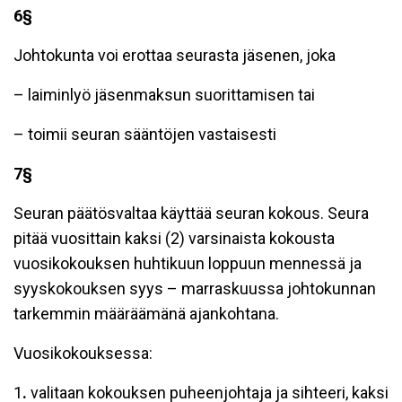
6§
Johtokunta voi erottaa seurasta jäsenen, joka
– laiminlyö jäsenmaksun suorittamisen tai
– toimii seuran sääntöjen vastaisesti
7§
Seuran päätösvaltaa käyttää seuran kokous. Seura
pitää vuosittain kaksi (2) varsinaista kokousta
vuosikokouksen huhtikuun loppuun mennessä ja
syyskokouksen syys – marraskuussa johtokunnan
tarkemmin määräämänä ajankohtana.
Vuosikokouksessa:
1
.
valitaan kokouksen puheenjohtaja ja sihteeri, kaksi