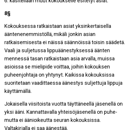
6. käsitellään muut kokoukselle esitetyt asiat.
8§
Kokouksessa ratkaistaan asiat yksinkertaisella
ääntenenemmistöllä, mikäli jonkin asian
ratkaisemisesta ei näissä säännöissä toisin säädetä.
Vaali ja suljetussa lippuäänestyksessä äänten
mennessä tasan ratkaistaan asia arvalla, muissa
asioissa se mielipide voittaa, joihin kokouksen
puheenjohtaja on yhtynyt. Kaikissa kokouksissa
suoritetaan vaadittaessa äänestys suljettuja lippuja
käyttämällä.
Jokaisella viisitoista vuotta täyttäneellä jäsenellä on
yksi ääni. Kannattavalla yhteisöjäsenellä on puhe-
mutta ei äänioikeutta seuran kokouksissa.
Valtakirjalla ei saa äänestää.