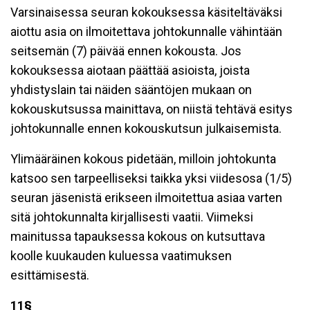
Varsinaisessa seuran kokouksessa käsiteltäväksi
aiottu asia on ilmoitettava johtokunnalle vähintään
seitsemän (7) päivää ennen kokousta. Jos
kokouksessa aiotaan päättää asioista, joista
yhdistyslain tai näiden sääntöjen mukaan on
kokouskutsussa mainittava, on niistä tehtävä esitys
johtokunnalle ennen kokouskutsun julkaisemista.
Ylimääräinen kokous pidetään, milloin johtokunta
katsoo sen tarpeelliseksi taikka yksi viidesosa (1/5)
seuran jäsenistä erikseen ilmoitettua asiaa varten
sitä johtokunnalta kirjallisesti vaatii. Viimeksi
mainitussa tapauksessa kokous on kutsuttava
koolle kuukauden kuluessa vaatimuksen
esittämisestä.
11§