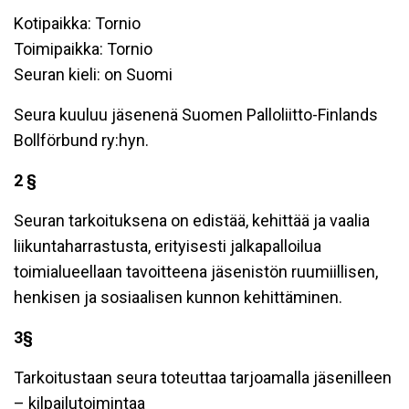
Kotipaikka: Tornio
Toimipaikka: Tornio
Seuran kieli: on Suomi
Seura kuuluu jäsenenä Suomen Palloliitto-Finlands
Bollförbund ry:hyn.
2 §
Seuran tarkoituksena on edistää, kehittää ja vaalia
liikuntaharrastusta, erityisesti jalkapalloilua
toimialueellaan tavoitteena jäsenistön ruumiillisen,
henkisen ja sosiaalisen kunnon kehittäminen.
3§
Tarkoitustaan seura toteuttaa tarjoamalla jäsenilleen
– kilpailutoimintaa