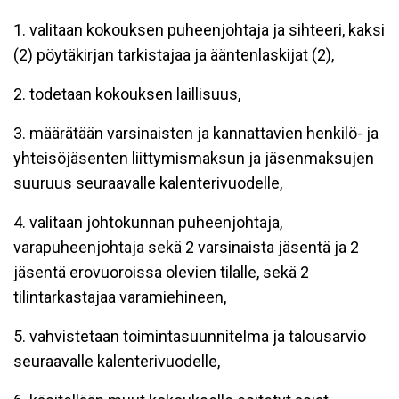
1. valitaan kokouksen puheenjohtaja ja sihteeri, kaksi
(2) pöytäkirjan tarkistajaa ja ääntenlaskijat (2),
2. todetaan kokouksen laillisuus,
3. määrätään varsinaisten ja kannattavien henkilö- ja
yhteisöjäsenten liittymismaksun ja jäsenmaksujen
suuruus seuraavalle kalenteri­vuodelle,
4. valitaan johtokunnan puheenjohtaja,
varapuheenjohtaja sekä 2 varsinaista jäsentä ja 2
jäsentä erovuoroissa olevien tilalle, sekä 2
tilintarkastajaa varamiehineen,
5. vahvistetaan toimintasuunnitelma ja talousarvio
seuraavalle kalenterivuodelle,