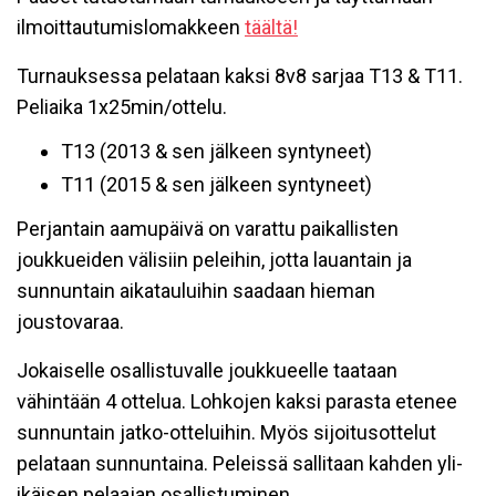
ilmoittautumislomakkeen
täältä!
Turnauksessa pelataan kaksi 8v8 sarjaa T13 & T11.
Peliaika 1x25min/ottelu.
T13 (2013 & sen jälkeen syntyneet)
T11 (2015 & sen jälkeen syntyneet)
Perjantain aamupäivä on varattu paikallisten
joukkueiden välisiin peleihin, jotta lauantain ja
sunnuntain aikatauluihin saadaan hieman
joustovaraa.
Jokaiselle osallistuvalle joukkueelle taataan
vähintään 4 ottelua. Lohkojen kaksi parasta etenee
sunnuntain jatko-otteluihin. Myös sijoitusottelut
pelataan sunnuntaina. Peleissä sallitaan kahden yli-
ikäisen pelaajan osallistuminen.