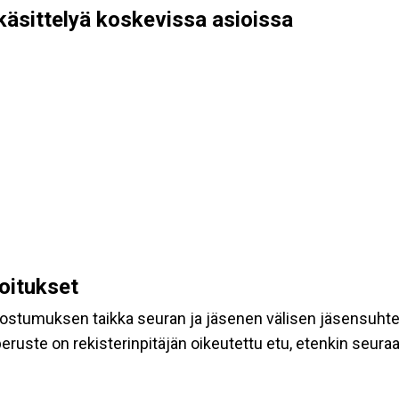
käsittelyä koskevissa asioissa
koitukset
suostumuksen taikka seuran ja jäsenen välisen jäsensuht
eruste on rekisterinpitäjän oikeutettu etu, etenkin seuraav