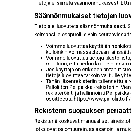
Tietoja ei siirretä säännönmukaisesti EU:n
Säännönmukaiset tietojen luo
Tietoja ei luovuteta säännönmukaisesti. Se
kolmansille osapuolille vain seuraavissa 
Voimme luovuttaa käyttäjän henkilöti
kulloinkin voimassaolevaan lainsäädän
Voimme luovuttaa tietoja tilastollista,
muotoon, että tiedon kohde ei enää ol
Jos käyttäjä on erikseen antanut s
tietoja luovuttaa tarkoin valituille y
Tähän jäsenrekisteriin tallennettuja
Palloliiton Pelipaikka -rekisteriin. V
rekisteröinti ja hallinnointi Pelipai
osoitteesta https://www.palloliitto.fi
Rekisterin suojauksen periaat
Rekisteriä koskevat manuaaliset aineistot s
jotka ovat palomuurein, salasanoin ja muid