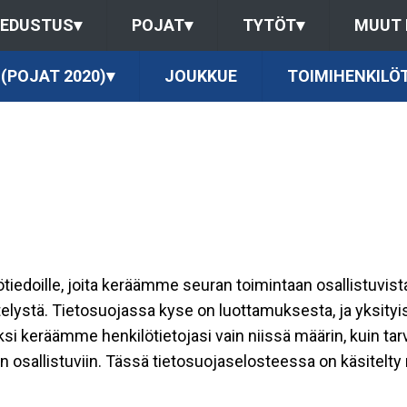
EDUSTUS
▾
POJAT
▾
TYTÖT
▾
MUUT
 (POJAT 2020)
▾
JOUKKUE
TOIMIHENKILÖ
ilötiedoille, joita keräämme seuran toimintaan osallistuvist
ttelystä. Tietosuojassa kyse on luottamuksesta, ja yksity
ksi keräämme henkilötietojasi vain niissä määrin, kuin ta
allistuviin. Tässä tietosuojaselosteessa on käsitelty nii