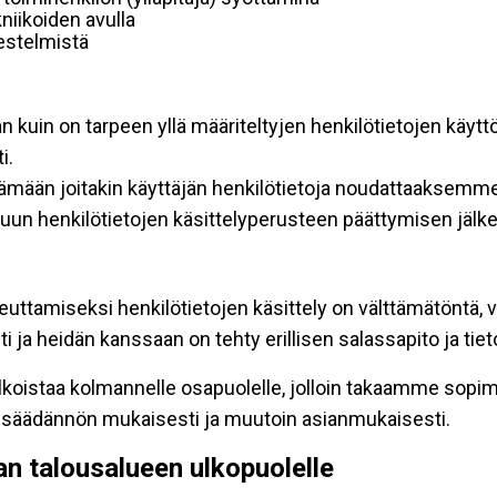
niikoiden avulla
rjestelmistä
an kuin on tarpeen yllä määriteltyjen henkilötietojen käytt
i.
ttämään joitakin käyttäjän henkilötietoja noudattaaksemme
un henkilötietojen käsittelyperusteen päättymisen jälk
teuttamiseksi henkilötietojen käsittely on välttämätöntä, v
 ja heidän kanssaan on tehty erillisen salassapito ja tie
koistaa kolmannelle osapuolelle, jolloin takaamme sopimus
insäädännön mukaisesti ja muutoin asianmukaisesti.
pan talousalueen ulkopuolelle