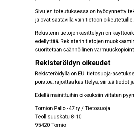
Sivujen toteutuksessa on hyödynnetty tekni
ja ovat saatavilla vain tietoon oikeutetuille.
Rekisterin tietojenkäsittelyyn on käyttöoik
edellyttää. Rekisterin tietojen muokkaami
suoritetaan säännöllinen varmuuskopiointi
Rekisteröidyn oikeudet
Rekisteröidyllä on EU: tietosuoja-asetukse
poistoa, rajoittaa käsittelyä, siirtää tiedo
Edellä mainittuihin oikeuksiin viitaten pyynn
Tornion Pallo -47 ry / Tietosuoja
Teollisuuskatu 8-10
95420 Tornio