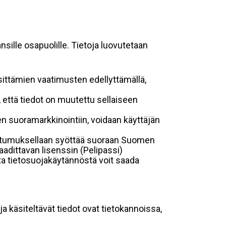
sille osapuolille. Tietoja luovutetaan
sittämien vaatimusten edellyttämällä,
n, että tiedot on muutettu sellaiseen
suoramarkkinointiin, voidaan käyttäjän
suostumuksellaan syöttää suoraan Suomen
aadittavan lisenssin (Pelipassi)
sta tietosuojakäytännöstä voit saada
ja käsiteltävät tiedot ovat tietokannoissa,