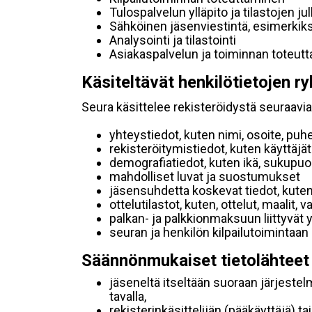
Tulospalvelun ylläpito ja tilastojen ju
Sähköinen jäsenviestintä, esimerkik
Analysointi ja tilastointi
Asiakaspalvelun ja toiminnan toteut
Käsiteltävät henkilötietojen ry
Seura käsittelee rekisteröidystä seuraavia 
yhteystiedot, kuten nimi, osoite, puh
rekisteröitymistiedot, kuten käyttäj
demografiatiedot, kuten ikä, sukupuoli 
mahdolliset luvat ja suostumukset
jäsensuhdetta koskevat tiedot, kuten
ottelutilastot, kuten, ottelut, maalit,
palkan- ja palkkionmaksuun liittyvät 
seuran ja henkilön kilpailutoimintaan
Säännönmukaiset tietolähteet
jäseneltä itseltään suoraan järjestel
tavalla,
rekisterinkäsittelijän (pääkäyttäjä) ta