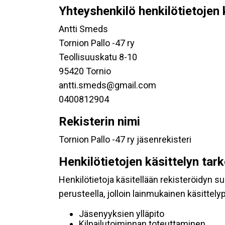
Yhteyshenkilö henkilötietojen 
Antti Smeds
Tornion Pallo -47 ry
Teollisuuskatu 8-10
95420 Tornio
antti.smeds@gmail.com
0400812904
Rekisterin nimi
Tornion Pallo -47 ry jäsenrekisteri
Henkilötietojen käsittelyn tar
Henkilötietoja käsitellään rekisteröidyn 
perusteella, jolloin lainmukainen käsittelyp
Jäsenyyksien ylläpito
Kilpailutoiminnan toteuttaminen