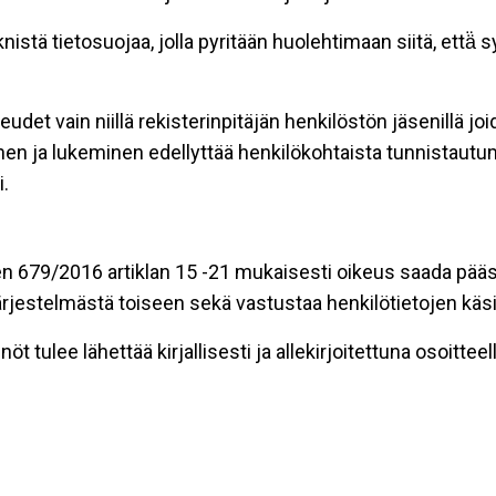
stä tietosuojaa, jolla pyritään huolehtimaan siitä, että̈
eudet vain niillä rekisterinpitäjän henkilöstön jäsenillä j
nen ja lukeminen edellyttää henkilökohtaista tunnistautum
.
n 679/2016 artiklan 15 -21 mukaisesti oikeus saada pääsy 
t järjestelmästä toiseen sekä vastustaa henkilötietojen käsi
öt tulee lähettää kirjallisesti ja allekirjoitettuna osoitteell