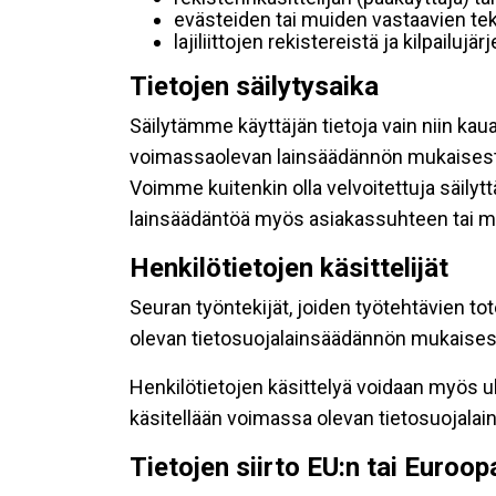
evästeiden tai muiden vastaavien tek
lajiliittojen rekistereistä ja kilpailujä
Tietojen säilytysaika
Säilytämme käyttäjän tietoja vain niin kau
voimassaolevan lainsäädännön mukaisest
Voimme kuitenkin olla velvoitettuja säily
lainsäädäntöä myös asiakassuhteen tai mu
Henkilötietojen käsittelijät
Seuran työntekijät, joiden työtehtävien to
olevan tietosuojalainsäädännön mukaisesti
Henkilötietojen käsittelyä voidaan myös ul
käsitellään voimassa olevan tietosuojala
Tietojen siirto EU:n tai Euroo