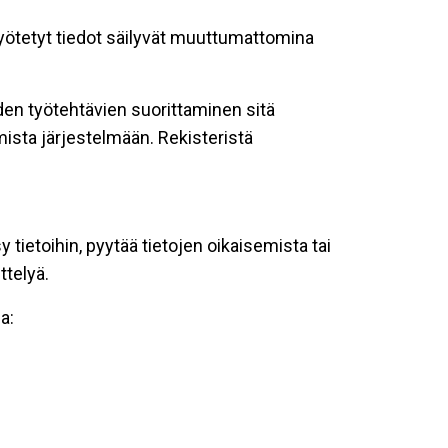
 syötetyt tiedot säilyvät muuttumattomina
oiden työtehtävien suorittaminen sitä
ista järjestelmään. Rekisteristä
tietoihin, pyytää tietojen oikaisemista tai
ttelyä.
a: