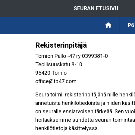
SEURAN ETUSIVU
P6
Rekisterinpitäjä
Tornion Pallo -47 ry 0399381-0
Teollisuuskatu 8-10
95420 Tornio
office@tp47.com
Seura toimii rekisterinpitäjänä niille henk
annetuista henkilötiedoista ja niiden käsi
on seuralle ensiarvoisen tärkeää. Sen vuo
hoitaaksemme suhdetta seuran toimintaan os
henkilötietoja käsittelyssä.