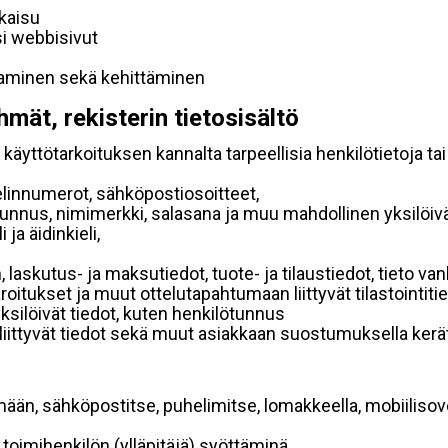
lkaisu
si webbisivut
taminen sekä kehittäminen
hmät, rekisterin tietosisältö
käyttötarkoituksen kannalta tarpeellisia henkilötietoja tai
elinnumerot, sähköpostiosoitteet,
ätunnus, nimimerkki, salasana ja muu mahdollinen yksilöiv
ja äidinkieli,
, laskutus- ja maksutiedot, tuote- ja tilaustiedot, tieto
 varoitukset ja muut ottelutapahtumaan liittyvät tilastointiti
yksilöivät tiedot, kuten henkilötunnus
 liittyvät tiedot sekä muut asiakkaan suostumuksella kerät
mään, sähköpostitse, puhelimitse, lomakkeella, mobiilisove
i toimihenkilön (ylläpitäjä) syöttäminä