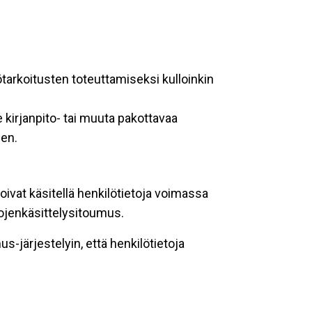
ötarkoitusten toteuttamiseksi kulloinkin
 kirjanpito- tai muuta pakottavaa
een.
oivat käsitellä henkilötietoja voimassa
tojenkäsittelysitoumus.
-järjestelyin, että henkilötietoja