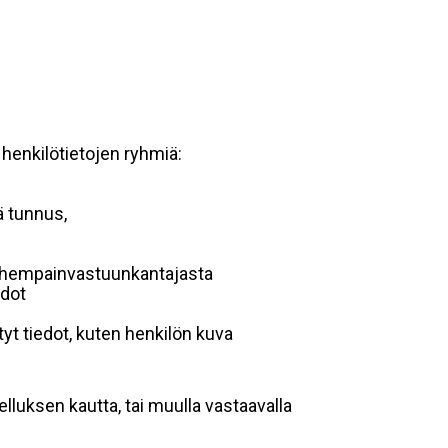
 henkilötietojen ryhmiä:
ä tunnus,
 vanhempainvastuunkantajasta
edot
yt tiedot, kuten henkilön kuva
lluksen kautta, tai muulla vastaavalla