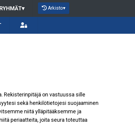
Arkisto
▾
 RYHMÄT
▾
T
a. Rekisterinpitäjä on vastuussa sille
isyytesi sekä henkilötietojesi suojaaminen
rvitsemme niitä ylläpitääksemme ja
tä periaatteita, joita seura toteuttaa