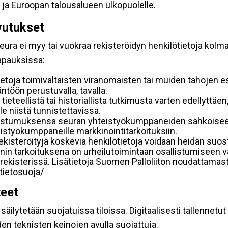
 ja Euroopan talousalueen ulkopuolelle.
vutukset
ura ei myy tai vuokraa rekisteröidyn henkilötietoja kolman
tapauksissa:
etoja toimivaltaisten viranomaisten tai muiden tahojen e
töön perustuvalla, tavalla.
 tieteellistä tai historiallista tutkimusta varten edellyttäe
e niistä tunnistettavissa.
uostumuksensa seuran yhteistyökumppaneiden sähköiseen 
hteistyökumppaneille markkinointitarkoituksiin.
 rekisteröityjä koskevia henkilötietoja voidaan heidän 
iennin tarkoituksena on urheilutoimintaan osallistumiseen v
kka-rekisterissä. Lisätietoja Suomen Palloliiton noudattama
/tietosuoja/
teet
äilytetään suojatuissa tiloissa. Digitaalisesti tallennetut 
en teknisten keinojen avulla suojattuja.