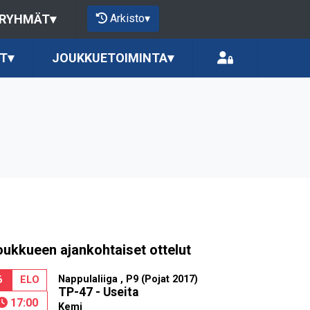
Arkisto
▾
 RYHMÄT
▾
T
▾
JOUKKUETOIMINTA
▾
oukkueen ajankohtaiset ottelut
Nappulaliiga , P9 (Pojat 2017)
6
ELO
TP-47 - Useita
17:00
Kemi