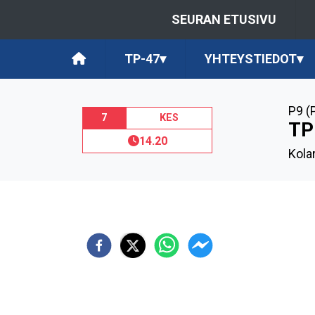
SEURAN ETUSIVU
TP-47
▾
YHTEYSTIEDOT
▾
P9 (
7
KES
TP
14.20
Kola