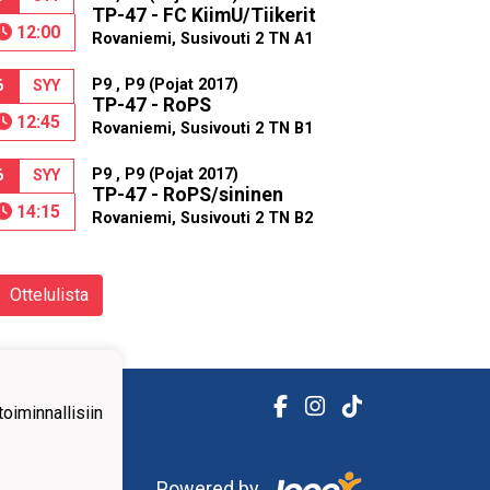
TP-47 - FC KiimU/Tiikerit
12:00
Rovaniemi, Susivouti 2 TN A1
P9 , P9 (Pojat 2017)
6
SYY
TP-47 - RoPS
12:45
Rovaniemi, Susivouti 2 TN B1
P9 , P9 (Pojat 2017)
6
SYY
TP-47 - RoPS/sininen
14:15
Rovaniemi, Susivouti 2 TN B2
Ottelulista
iminnallisiin
Powered by