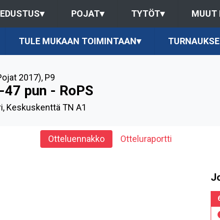
EDUSTUS
▾
POJAT
▾
TYTÖT
▾
MUUT
TULE MUKAAN TOIMINTAAN
▾
TURNAUKSE
Pojat 2017)
,
P9
-47 pun - RoPS
ri, Keskuskenttä TN A1
Otteluennakko
Otteluraportti
J