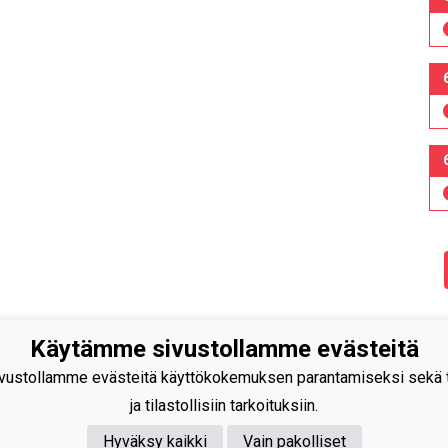
Käytämme sivustollamme evästeitä
n Pallo -47 ry
ustollamme evästeitä käyttökokemuksen parantamiseksi sekä to
isuuskatu 8-10
ja tilastollisiin tarkoituksiin.
 Tornio
40
591 9275
Hyväksy kaikki
Vain pakolliset