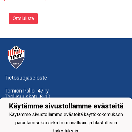
Ottelulista
Tietosuojaseloste
Tornion Pallo -47 ry
Teollisuuskatu 8-10
95420 Tornio
Käytämme sivustollamme evästeitä
+358
40
591 9275
office@tp47.com
Käytämme sivustollamme evästeitä käyttökokemuksen
parantamiseksi sekä toiminnallisiin ja tilastollisiin
tarkoituksiin.