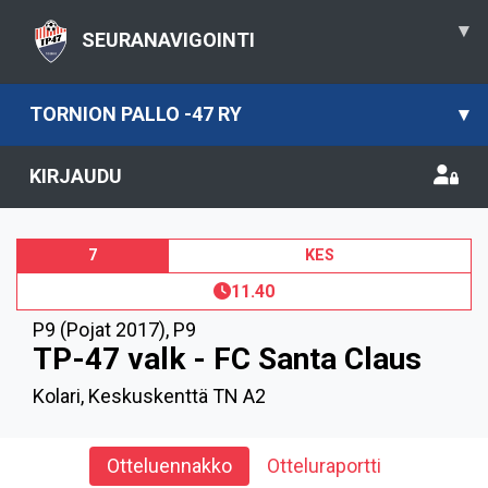
▾
SEURANAVIGOINTI
TORNION PALLO -47 RY
▾
KIRJAUDU
7
KES
11.40
P9 (Pojat 2017)
,
P9
TP-47 valk - FC Santa Claus
Kolari, Keskuskenttä TN A2
Otteluennakko
Otteluraportti