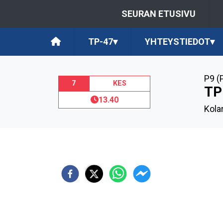
SEURAN ETUSIVU
TP-47
▾
YHTEYSTIEDOT
▾
P9 (
7
KES
TP
13.40
Kola