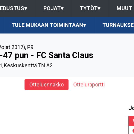
EDUSTUS
▾
POJAT
▾
TYTÖT
▾
MUUT
TULE MUKAAN TOIMINTAAN
▾
TURNAUKSE
Pojat 2017)
,
P9
-47 pun - FC Santa Claus
ri, Keskuskenttä TN A2
Otteluennakko
Otteluraportti
J