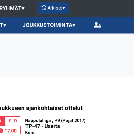
Arkisto
▾
 RYHMÄT
▾
T
▾
JOUKKUETOIMINTA
▾
oukkueen ajankohtaiset ottelut
Nappulaliiga , P9 (Pojat 2017)
6
ELO
TP-47 - Useita
17:00
Kemi