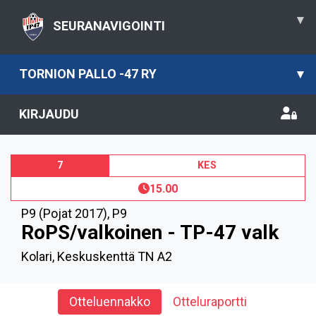
▾
SEURANAVIGOINTI
TORNION PALLO -47 RY
▾
KIRJAUDU
7
KES
15.00
P9 (Pojat 2017)
,
P9
RoPS/valkoinen - TP-47 valk
Kolari, Keskuskenttä TN A2
Otteluennakko
Otteluraportti