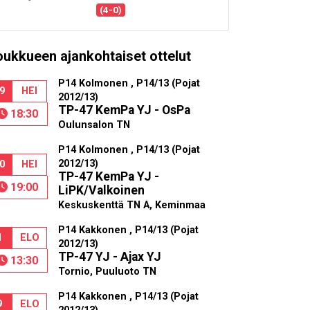
(4-0)
oukkueen ajankohtaiset ottelut
P14 Kolmonen , P14/13 (Pojat
9
HEI
2012/13)
TP-47 KemPa YJ - OsPa
18:30
Oulunsalon TN
P14 Kolmonen , P14/13 (Pojat
2012/13)
0
HEI
TP-47 KemPa YJ -
19:00
LiPK/Valkoinen
Keskuskenttä TN A, Keminmaa
P14 Kakkonen , P14/13 (Pojat
1
ELO
2012/13)
TP-47 YJ - Ajax YJ
13:30
Tornio, Puuluoto TN
P14 Kakkonen , P14/13 (Pojat
9
ELO