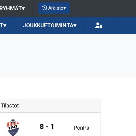
Arkisto
▾
 RYHMÄT
▾
T
▾
JOUKKUETOIMINTA
▾
Tilastot
8 - 1
PonPa