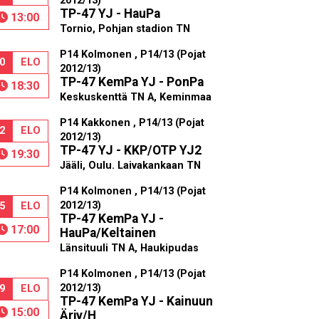
2012/13)
TP-47 YJ - HauPa
13:00
Tornio, Pohjan stadion TN
P14 Kolmonen , P14/13 (Pojat
0
ELO
2012/13)
TP-47 KemPa YJ - PonPa
18:30
Keskuskenttä TN A, Keminmaa
P14 Kakkonen , P14/13 (Pojat
2
ELO
2012/13)
TP-47 YJ - KKP/OTP YJ2
19:30
Jääli, Oulu. Laivakankaan TN
P14 Kolmonen , P14/13 (Pojat
2012/13)
5
ELO
TP-47 KemPa YJ -
17:00
HauPa/Keltainen
Länsituuli TN A, Haukipudas
P14 Kolmonen , P14/13 (Pojat
2012/13)
9
ELO
TP-47 KemPa YJ - Kainuun
15:00
Ärjy/H