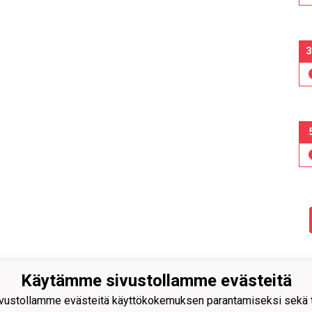
3
Käytämme sivustollamme evästeitä
n Pallo -47 ry
ustollamme evästeitä käyttökokemuksen parantamiseksi sekä to
isuuskatu 8-10