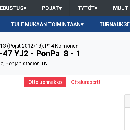
EDUSTUS
▾
POJAT
▾
TYTÖT
▾
MUUT
TULE MUKAAN TOIMINTAAN
▾
TURNAUKSE
13 (Pojat 2012/13)
,
P14 Kolmonen
-47 YJ2 - PonPa
8 - 1
io, Pohjan stadion TN
Otteluennakko
Otteluraportti