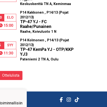
Keskuskenttä TN A, Keminmaa
P14 Kakkonen , P14/13 (Pojat
2012/13)
0
ELO
TP-47 YJ - FC
15:00
Raahe/Punainen
Raahe, Koivuluoto 1 N
P14 Kolmonen , P14/13 (Pojat
2012/13)
5
SYY
TP-47 KemPa YJ - OTP/KKP
11:30
YJ3
Pateniemi 2 TN A, Oulu
Ottelulista
iminnallisiin