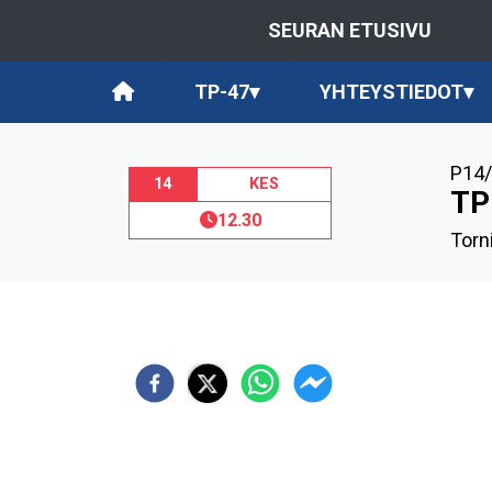
SEURAN ETUSIVU
TP-47
▾
YHTEYSTIEDOT
▾
P14/
14
KES
TP
12.30
Torn