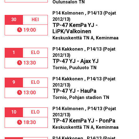
Oulunsalon TN
P14 Kolmonen , P14/13 (Pojat
2012/13)
30
HEI
TP-47 KemPa YJ -
19:00
LiPK/Valkoinen
Keskuskenttä TN A, Keminmaa
P14 Kakkonen , P14/13 (Pojat
1
ELO
2012/13)
TP-47 YJ - Ajax YJ
13:30
Tornio, Puuluoto TN
P14 Kakkonen , P14/13 (Pojat
9
ELO
2012/13)
TP-47 YJ - HauPa
13:00
Tornio, Pohjan stadion TN
P14 Kolmonen , P14/13 (Pojat
10
ELO
2012/13)
TP-47 KemPa YJ - PonPa
18:30
Keskuskenttä TN A, Keminmaa
P14 Kakkonen , P14/13 (Pojat