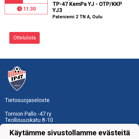
TP-47 KemPa YJ - OTP/KKP
11:30
YJ3
Pateniemi 2 TN A, Oulu
Ottelulista
Tietosuojaseloste
Tornion Pallo -47 ry
Teollisuuskatu 8-10
95420 Tornio
Käytämme sivustollamme evästeitä
+358
40
591 9275
office@tp47.com