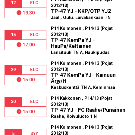
12
ELO
2012/13)
TP-47 YJ - KKP/OTP YJ2
19:30
Jääli, Oulu. Laivakankaan TN
P14 Kolmonen , P14/13 (Pojat
2012/13)
15
ELO
TP-47 KemPa YJ -
17:00
HauPa/Keltainen
Länsituuli TN A, Haukipudas
P14 Kolmonen , P14/13 (Pojat
2012/13)
29
ELO
TP-47 KemPa YJ - Kainuun
15:00
Ärjy/H
Keskuskenttä TN A, Keminmaa
P14 Kakkonen , P14/13 (Pojat
30
ELO
2012/13)
TP-47 YJ - FC Raahe/Punainen
15:00
Raahe, Koivuluoto 1 N
P14 Kolmonen , P14/13 (Pojat
2012/13)
5
SYY