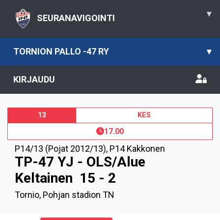
▾
SEURANAVIGOINTI
TORNION PALLO -47 RY
▾
KIRJAUDU
13
KES
17.00
P14/13 (Pojat 2012/13)
,
P14 Kakkonen
TP-47 YJ - OLS/Alue
Keltainen
15 - 2
Tornio, Pohjan stadion TN