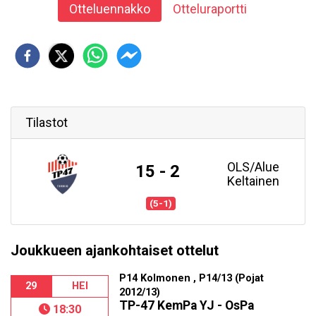
Otteluennakko
Otteluraportti
Tilastot
OLS/Alue
15 - 2
Keltainen
(5-1)
Joukkueen ajankohtaiset ottelut
P14 Kolmonen , P14/13 (Pojat
29
HEI
2012/13)
TP-47 KemPa YJ - OsPa
18:30