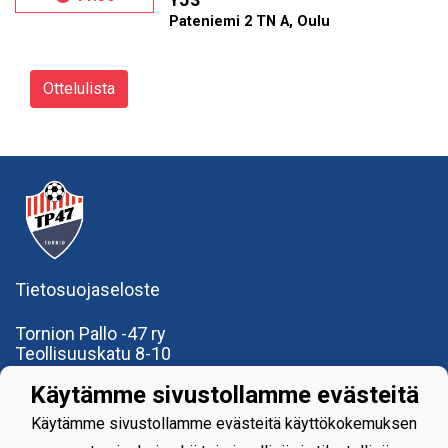
YJ3
Pateniemi 2 TN A, Oulu
Ottelulista
Tietosuojaseloste
Tornion Pallo -47 ry
Teollisuuskatu 8-10
95420 Tornio
Käytämme sivustollamme evästeitä
+358
40
591 9275
office@tp47.com
Käytämme sivustollamme evästeitä käyttökokemuksen