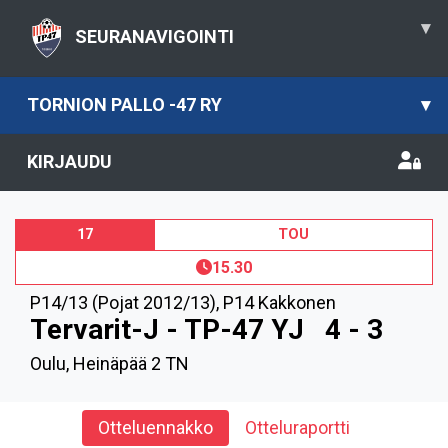
▾
SEURANAVIGOINTI
TORNION PALLO -47 RY
▾
KIRJAUDU
17
TOU
15.30
P14/13 (Pojat 2012/13)
,
P14 Kakkonen
Tervarit-J - TP-47 YJ
4 - 3
Oulu, Heinäpää 2 TN
Otteluennakko
Otteluraportti