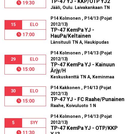
TP-47 YJ - KKP/OTP YJ2
19:30
Jääli, Oulu. Laivakankaan TN
P14 Kolmonen , P14/13 (Pojat
2012/13)
15
ELO
TP-47 KemPa YJ -
17:00
HauPa/Keltainen
Länsituuli TN A, Haukipudas
P14 Kolmonen , P14/13 (Pojat
2012/13)
29
ELO
TP-47 KemPa YJ - Kainuun
15:00
Ärjy/H
Keskuskenttä TN A, Keminmaa
P14 Kakkonen , P14/13 (Pojat
30
ELO
2012/13)
TP-47 YJ - FC Raahe/Punainen
15:00
Raahe, Koivuluoto 1 N
P14 Kolmonen , P14/13 (Pojat
2012/13)
5
SYY
TP-47 KemPa YJ - OTP/KKP
11:30