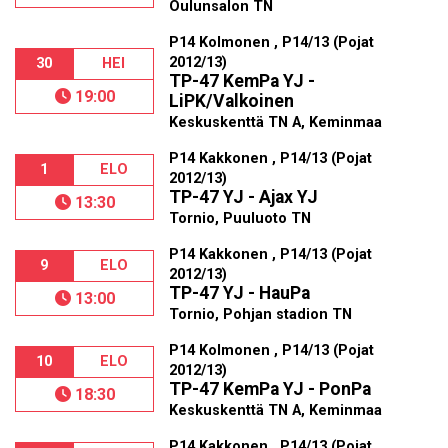
Oulunsalon TN
P14 Kolmonen , P14/13 (Pojat
2012/13)
30
HEI
TP-47 KemPa YJ -
19:00
LiPK/Valkoinen
Keskuskenttä TN A, Keminmaa
P14 Kakkonen , P14/13 (Pojat
1
ELO
2012/13)
TP-47 YJ - Ajax YJ
13:30
Tornio, Puuluoto TN
P14 Kakkonen , P14/13 (Pojat
9
ELO
2012/13)
TP-47 YJ - HauPa
13:00
Tornio, Pohjan stadion TN
P14 Kolmonen , P14/13 (Pojat
10
ELO
2012/13)
TP-47 KemPa YJ - PonPa
18:30
Keskuskenttä TN A, Keminmaa
P14 Kakkonen , P14/13 (Pojat