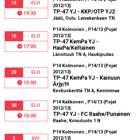
12
ELO
2012/13)
TP-47 YJ - KKP/OTP YJ2
19:30
Jääli, Oulu. Laivakankaan TN
P14 Kolmonen , P14/13 (Pojat
2012/13)
15
ELO
TP-47 KemPa YJ -
17:00
HauPa/Keltainen
Länsituuli TN A, Haukipudas
P14 Kolmonen , P14/13 (Pojat
2012/13)
29
ELO
TP-47 KemPa YJ - Kainuun
15:00
Ärjy/H
Keskuskenttä TN A, Keminmaa
P14 Kakkonen , P14/13 (Pojat
30
ELO
2012/13)
TP-47 YJ - FC Raahe/Punainen
15:00
Raahe, Koivuluoto 1 N
P14 Kolmonen , P14/13 (Pojat
2012/13)
5
SYY