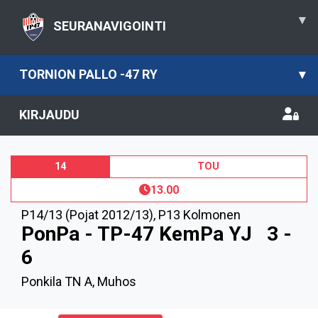
▾
SEURANAVIGOINTI
TORNION PALLO -47 RY
▾
KIRJAUDU
14
TOU
13.00
P14/13 (Pojat 2012/13)
,
P13 Kolmonen
PonPa - TP-47 KemPa YJ
3 -
6
Ponkila TN A, Muhos