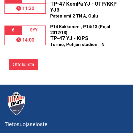
TP-47 KemPa YJ - OTP/KKP
11:30
YJ3
Pateniemi 2 TN A, Oulu
P14 Kakkonen , P14/13 (Pojat
6
SYY
2012/13)
TP-47 YJ - KiPS
14:00
Tornio, Pohjan stadion TN
Ottelulista
Tietosuojaseloste