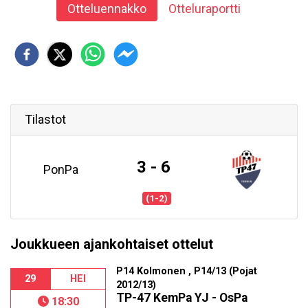
Otteluennakko
Otteluraportti
Tilastot
3 - 6
PonPa
(1-2)
Joukkueen ajankohtaiset ottelut
P14 Kolmonen , P14/13 (Pojat
29
HEI
2012/13)
TP-47 KemPa YJ - OsPa
18:30