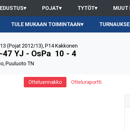
EDUSTUS
▾
POJAT
▾
TYTÖT
▾
MUUT
TULE MUKAAN TOIMINTAAN
▾
TURNAUKSE
13 (Pojat 2012/13)
,
P14 Kakkonen
-47 YJ - OsPa
10 - 4
io, Puuluoto TN
Otteluennakko
Otteluraportti