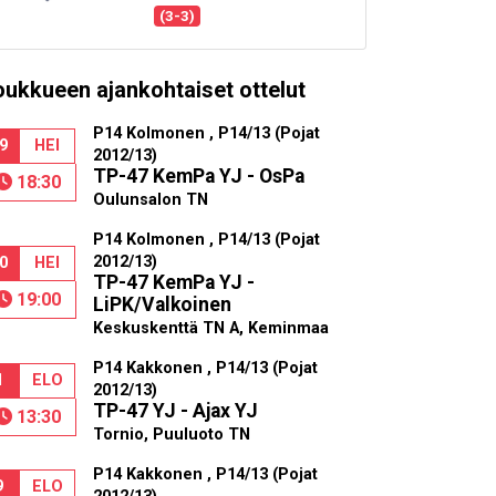
(3-3)
oukkueen ajankohtaiset ottelut
P14 Kolmonen , P14/13 (Pojat
9
HEI
2012/13)
TP-47 KemPa YJ - OsPa
18:30
Oulunsalon TN
P14 Kolmonen , P14/13 (Pojat
2012/13)
0
HEI
TP-47 KemPa YJ -
19:00
LiPK/Valkoinen
Keskuskenttä TN A, Keminmaa
P14 Kakkonen , P14/13 (Pojat
1
ELO
2012/13)
TP-47 YJ - Ajax YJ
13:30
Tornio, Puuluoto TN
P14 Kakkonen , P14/13 (Pojat
9
ELO