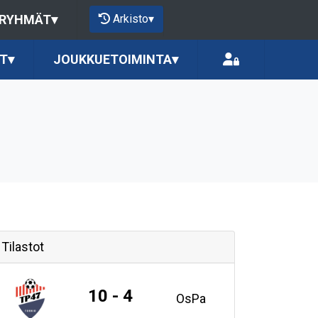
Arkisto
▾
 RYHMÄT
▾
T
▾
JOUKKUETOIMINTA
▾
Tilastot
10 - 4
OsPa