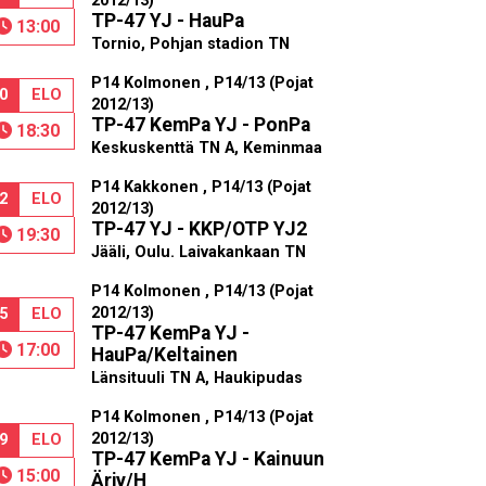
2012/13)
TP-47 YJ - HauPa
13:00
Tornio, Pohjan stadion TN
P14 Kolmonen , P14/13 (Pojat
0
ELO
2012/13)
TP-47 KemPa YJ - PonPa
18:30
Keskuskenttä TN A, Keminmaa
P14 Kakkonen , P14/13 (Pojat
2
ELO
2012/13)
TP-47 YJ - KKP/OTP YJ2
19:30
Jääli, Oulu. Laivakankaan TN
P14 Kolmonen , P14/13 (Pojat
2012/13)
5
ELO
TP-47 KemPa YJ -
17:00
HauPa/Keltainen
Länsituuli TN A, Haukipudas
P14 Kolmonen , P14/13 (Pojat
2012/13)
9
ELO
TP-47 KemPa YJ - Kainuun
15:00
Ärjy/H