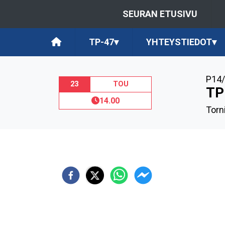
SEURAN ETUSIVU
TP-47
▾
YHTEYSTIEDOT
▾
P14/
23
TOU
TP
14.00
Torn