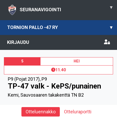
▾
SEURANAVIGOINTI
TORNION PALLO -47 RY
▾
KIRJAUDU
5
HEI
11.40
P9 (Pojat 2017)
,
P9
TP-47 valk - KePS/punainen
Kemi, Sauvosaaren takakenttä TN B2
Otteluennakko
Otteluraportti