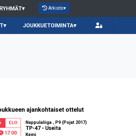
Arkisto
▾
 RYHMÄT
▾
T
▾
JOUKKUETOIMINTA
▾
oukkueen ajankohtaiset ottelut
Nappulaliiga , P9 (Pojat 2017)
6
ELO
TP-47 - Useita
17:00
Kemi