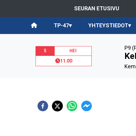
SEURAN ETUSIVU
TP-47
▾
YHTEYSTIEDOT
▾
P9 (
5
HEI
Ke
11.00
Kemi