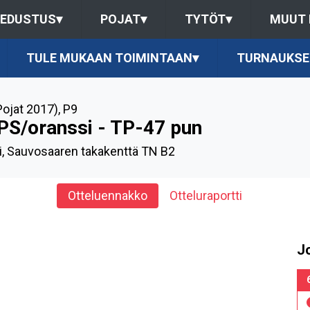
EDUSTUS
▾
POJAT
▾
TYTÖT
▾
MUUT
TULE MUKAAN TOIMINTAAN
▾
TURNAUKSE
Pojat 2017)
,
P9
PS/oranssi - TP-47 pun
, Sauvosaaren takakenttä TN B2
Otteluennakko
Otteluraportti
J