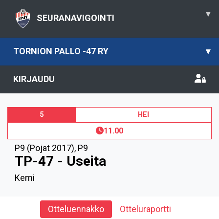
▾
SEURANAVIGOINTI
TORNION PALLO -47 RY
▾
KIRJAUDU
5
HEI
11.00
P9 (Pojat 2017)
,
P9
TP-47 - Useita
Kemi
Otteluennakko
Otteluraportti