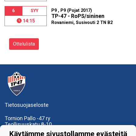
P9 , P9 (Pojat 2017)
6
SYY
TP-47 - RoPS/sininen
14:15
Rovaniemi, Susivouti 2 TN B2
Ottelulista
Tietosuojaseloste
Tornion Pallo -47 ry
Teollisuuskatu 8-10
95420 Tornio
Käytämme sivustollamme evästeitä