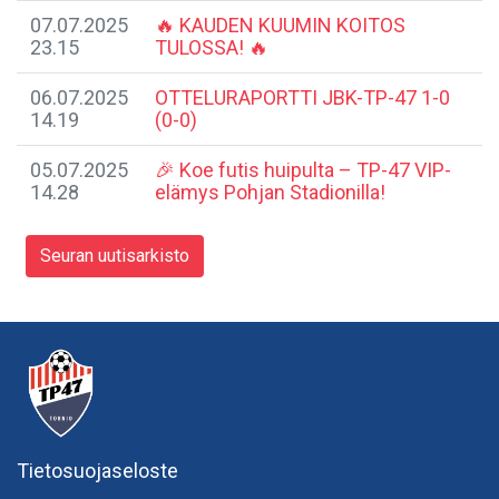
07.07.2025
🔥 KAUDEN KUUMIN KOITOS
23.15
TULOSSA! 🔥
06.07.2025
​OTTELURAPORTTI JBK-TP-47 1-0
14.19
(0-0)
05.07.2025
🎉 Koe futis huipulta – TP-47 VIP-
14.28
elämys Pohjan Stadionilla!
Seuran uutisarkisto
Tietosuojaseloste