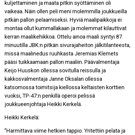
kuljettaminen ja maata pitkin syöttäminen oli
vaikeaa. Näin ollen peli meni molemmilla joukkueilla
pitkän pallon pelaamiseksi. Hyviä maalipaikkoja ei
montaa ollut kummallakaan ja molemmat kilauttivat
kerran maalikehikkoa. Ottelu ainoa maali syntyi 87
minuutilla JBK:n pitkän sivurajaheiton jälkitilanteesta,
missä maalinedus ruuhkasta Jeremias Klemets
pääsi tuikkaamaan pallon maaliin. Päävalmentaja
Keijo Huuskon ollessa sovitulla reissulla ja
kakkosvalmentaja Janne Oksalan ollessa
katsomossa toimitsija kiellossa keltaisten korttien
vuoksi, TP-47:n penkillä operoi pelissä
joukkueenjohtaja Heikki Kerkelä.
Heikki Kerkelä:
”Harmittava viime hetkien tappio. Yritettiin pelata ja