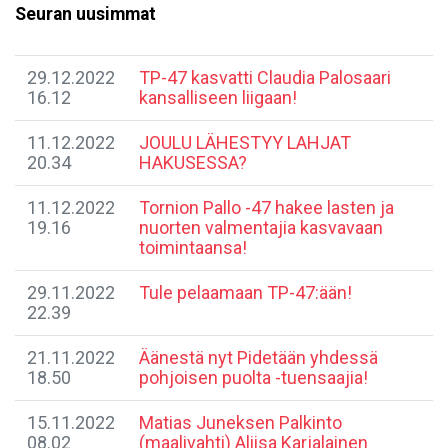
Seuran uusimmat
29.12.2022
TP-47 kasvatti Claudia Palosaari
16.12
kansalliseen liigaan!
11.12.2022
​JOULU LÄHESTYY LAHJAT
20.34
HAKUSESSA?
11.12.2022
​Tornion Pallo -47 hakee lasten ja
19.16
nuorten valmentajia kasvavaan
toimintaansa!
29.11.2022
Tule pelaamaan TP-47:ään!
22.39
21.11.2022
Äänestä nyt Pidetään yhdessä
18.50
pohjoisen puolta -tuensaajia!
15.11.2022
Matias Juneksen Palkinto
08.02
(maalivahti) Aliisa Karjalainen