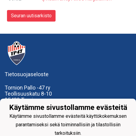
Seuran uutisarkisto
Tietosuojaseloste
Tornion Pallo -47 ry
Teollisuuskatu 8-10
95420 Tornio
+358
40
591 9275
Käytämme sivustollamme evästeitä
office@tp47.com
Käytämme sivustollamme evästeitä käyttökokemuksen
parantamiseksi sekä toiminnallisiin ja tilastollisiin
tarkoituksiin.