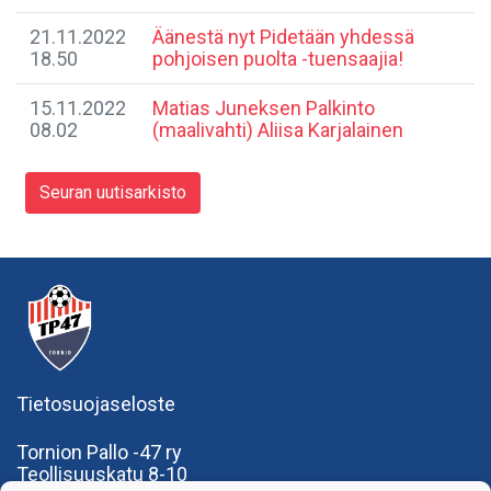
21.11.2022
Äänestä nyt Pidetään yhdessä
18.50
pohjoisen puolta -tuensaajia!
15.11.2022
Matias Juneksen Palkinto
08.02
(maalivahti) Aliisa Karjalainen
Seuran uutisarkisto
Tietosuojaseloste
Tornion Pallo -47 ry
Teollisuuskatu 8-10