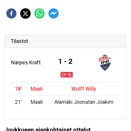
Tilastot
1 - 2
Närpes Kraft
(1-1)
18
'
Maali
Wulff Willy
21
'
Maali
Alamäki Joonatan Joakim
Joukkueen ajankohtaiset ottelut