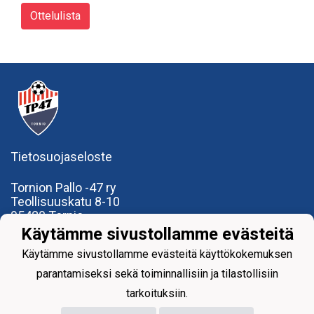
Ottelulista
Tietosuojaseloste
Tornion Pallo -47 ry
Teollisuuskatu 8-10
95420 Tornio
+358
40
591 9275
Käytämme sivustollamme evästeitä
office@tp47.com
Käytämme sivustollamme evästeitä käyttökokemuksen
parantamiseksi sekä toiminnallisiin ja tilastollisiin
tarkoituksiin.