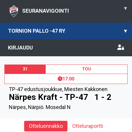
▾
SEURANAVIGOINTI
TORNION PALLO -47 RY
▾
KIRJAUDU
31
TOU
17.00
TP-47 edustusjoukkue
,
Miesten Kakkonen
Närpes Kraft - TP-47
1 - 2
Närpes, Närpiö. Mosedal N
Otteluennakko
Otteluraportti