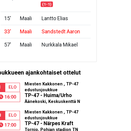
(1-1)
15
'
Maali
Lantto Elias
33
'
Maali
Sandstedt Aaron
57
'
Maali
Nurkkala Mikael
oukkueen ajankohtaiset ottelut
Miesten Kakkonen , TP-47
1
ELO
edustusjoukkue
TP-47 - Huima/Urho
16:00
Äänekoski, Keskuskenttä N
Miesten Kakkonen , TP-47
8
ELO
edustusjoukkue
TP-47 - Närpes Kraft
17:00
Tornio, Pohjan stadion TN