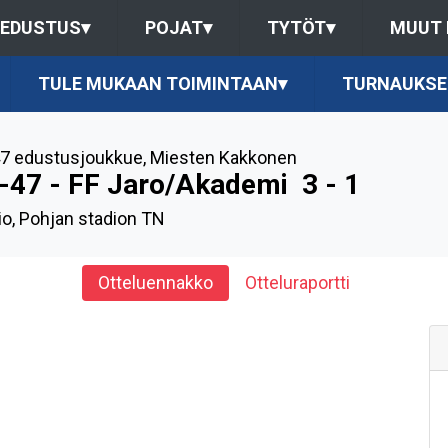
EDUSTUS
▾
POJAT
▾
TYTÖT
▾
MUUT
TULE MUKAAN TOIMINTAAN
▾
TURNAUKSE
7 edustusjoukkue
,
Miesten Kakkonen
-47 - FF Jaro/Akademi
3 - 1
io, Pohjan stadion TN
Otteluennakko
Otteluraportti