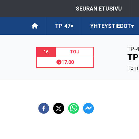
SEURAN ETUSIVU
TP-47
▾
YHTEYSTIEDOT
▾
TP-4
16
TOU
TP
17.00
Torn