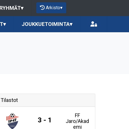
Arkisto
▾
 RYHMÄT
▾
T
▾
JOUKKUETOIMINTA
▾
Tilastot
FF
3 - 1
Jaro/Akad
emi