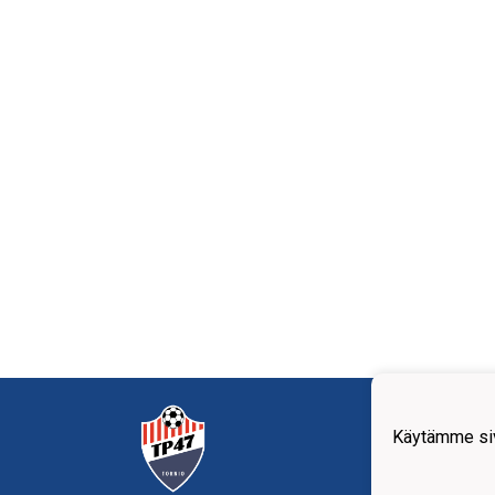
Tornio
Teoll
Käytämme siv
95420
+358