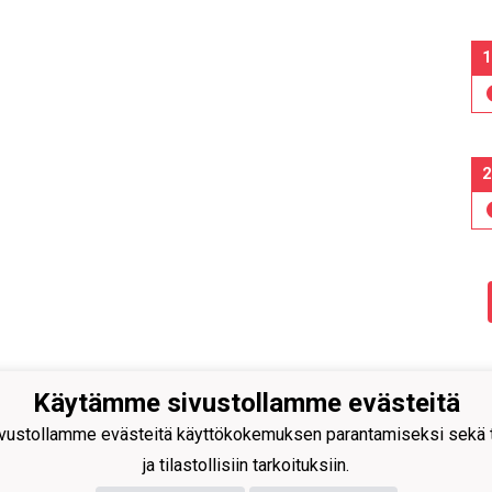
1
2
Käytämme sivustollamme evästeitä
n Pallo -47 ry
isuuskatu 8-10
ustollamme evästeitä käyttökokemuksen parantamiseksi sekä to
 Tornio
ja tilastollisiin tarkoituksiin.
40
591 9275