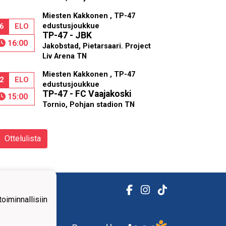
Miesten Kakkonen , TP-47
edustusjoukkue
6
ELO
TP-47 - JBK
16:00
Jakobstad, Pietarsaari. Project
Liv Arena TN
Miesten Kakkonen , TP-47
2
ELO
edustusjoukkue
TP-47 - FC Vaajakoski
15:00
Tornio, Pohjan stadion TN
Ottelulista
iminnallisiin