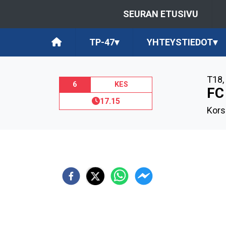
SEURAN ETUSIVU
TP-47
▾
YHTEYSTIEDOT
▾
T18
,
6
KES
FC
17.15
Kors