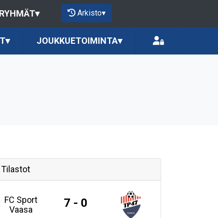
Arkisto
▾
 RYHMÄT
▾
T
▾
JOUKKUETOIMINTA
▾
Tilastot
FC Sport
7 - 0
Vaasa