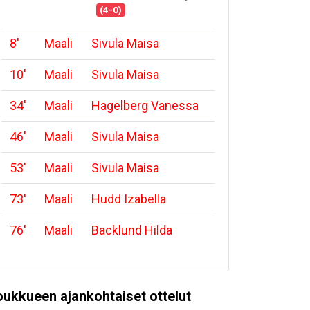
(4-0)
8
'
Maali
Sivula Maisa
10
'
Maali
Sivula Maisa
34
'
Maali
Hagelberg Vanessa
46
'
Maali
Sivula Maisa
53
'
Maali
Sivula Maisa
73
'
Maali
Hudd Izabella
76
'
Maali
Backlund Hilda
oukkueen ajankohtaiset ottelut