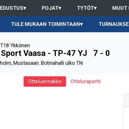
EDUSTUS
▾
POJAT
▾
TYTÖT
▾
MUUT
TULE MUKAAN TOIMINTAAN
▾
TURNAUKSE
T18 Ykkönen
 Sport Vaasa - TP-47 YJ
7 - 0
holm, Mustasaari. Botniahalli ulko TN
Otteluennakko
Otteluraportti