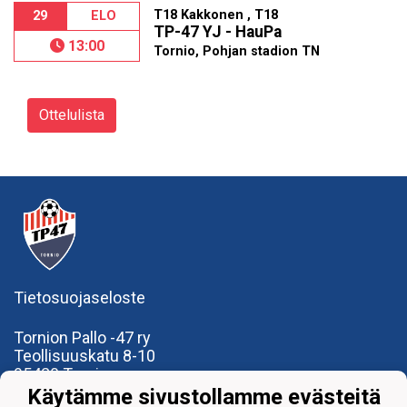
T18 Kakkonen , T18
29
ELO
TP-47 YJ - HauPa
13:00
Tornio, Pohjan stadion TN
Ottelulista
Tietosuojaseloste
Tornion Pallo -47 ry
Teollisuuskatu 8-10
95420 Tornio
+358
40
591 9275
Käytämme sivustollamme evästeitä