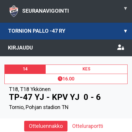
▾
SEURANAVIGOINTI
TORNION PALLO -47 RY
▾
KIRJAUDU
14
KES
16.00
T18
,
T18 Ykkönen
TP-47 YJ - KPV YJ
0 - 6
Tornio, Pohjan stadion TN
Otteluennakko
Otteluraportti