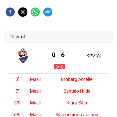
Tilastot
0 - 6
KPV YJ
(0-3)
3
'
Maali
Broberg Amelie
7
'
Maali
Santalo Hilda
33
'
Maali
Kiuru Silja
69
'
Maali
Silvennoinen Joanna