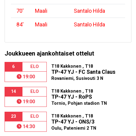
70
'
Maali
Santalo Hilda
84
'
Maali
Santalo Hilda
Joukkueen ajankohtaiset ottelut
T18 Kakkonen , T18
6
ELO
TP-47 YJ - FC Santa Claus
19:00
Rovaniemi, Susivouti 3 N
T18 Kakkonen , T18
14
ELO
TP-47 YJ - RoPS
19:00
Tornio, Pohjan stadion TN
T18 Kakkonen , T18
23
ELO
TP-47 YJ - ONS/3
14:30
Oulu, Pateniemi 2 TN