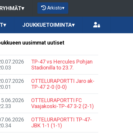
Arkisto
▾
 RYHMÄT
▾
T
▾
JOUKKUETOIMINTA
▾
ukkueen uusimmat uutiset
20.07.2026
TP-47 vs Hercules Pohjan
20.03
Stadionilla to 23.7.
20.07.2026
​OTTELURAPORTTI Jaro ak-
20.01
TP-47 2-0 (0-0)
15.06.2026
​OTTELURAPORTTI FC
22.33
Vaajakoski-TP-47 3-2 (2-1)
07.06.2026
​OTTELURAPORTTI TP-47-
20.34
JBK 1-1 (1-1)