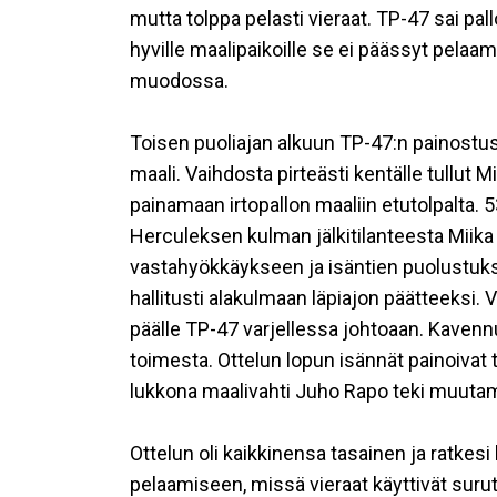
mutta tolppa pelasti vieraat. TP-47 sai pal
hyville maalipaikoille se ei päässyt pelaamal
muodossa.
Toisen puoliajan alkuun TP-47:n painostus s
maali. Vaihdosta pirteästi kentälle tullut Mi
painamaan irtopallon maaliin etutolpalta. 
Herculeksen kulman jälkitilanteesta Miika 
vastahyökkäykseen ja isäntien puolustuksen 
hallitusti alakulmaan läpiajon päätteeksi.
päälle TP-47 varjellessa johtoaan. Kaven
toimesta. Ottelun lopun isännät painoivat t
lukkona maalivahti Juho Rapo teki muutam
Ottelun oli kaikkinensa tasainen ja ratkes
pelaamiseen, missä vieraat käyttivät suru