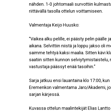
nähden. 1-0 johtomaali survottiin kulmast
riittävällä tasolla ottelun voittamiseen.
Valmentaja Keijo Huusko:
”Vaikea alku pelille, ei päästy pelin päälle
aikana. Selvittiin niistä ja loppu jakso oli me
saimme tehtyä kaksi maalia. Sitten kävi 
saatiin sitten kunnon selviytymistaistelu, 
vastustaja päässyt enää tasoihin.”
Sarja jatkuu ensi lauantaina klo 17:00, ku
Eremenkon valmentama Jaro/Akademi, joka 
sarjan kärjessä.
Kuvassa ottelun maalintekijät Elias Lantto j