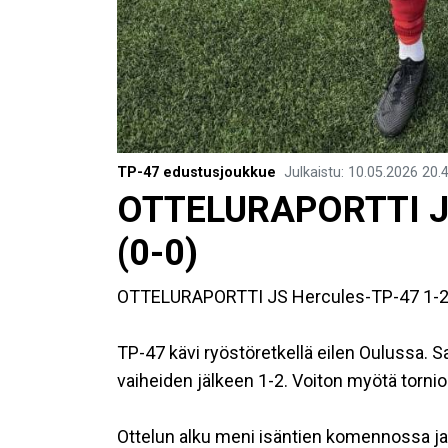
TP-47 edustusjoukkue
Julkaistu
:
10.05.2026
20.
​OTTELURAPORTTI J
(0-0)
OTTELURAPORTTI JS Hercules-TP-47 1-2 
TP-47 kävi ryöstöretkellä eilen Oulussa. S
vaiheiden jälkeen 1-2. Voiton myötä torni
Ottelun alku meni isäntien komennossa j