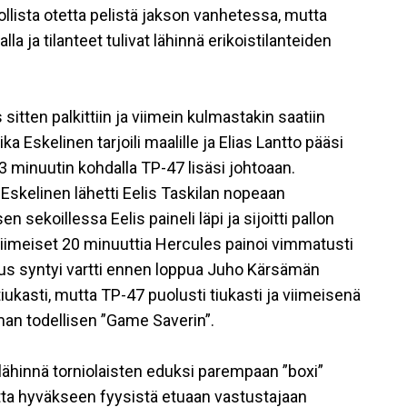
lollista otetta pelistä jakson vanhetessa, mutta
la ja tilanteet tulivat lähinnä erikoistilanteiden
itten palkittiin ja viimein kulmastakin saatiin
ika Eskelinen tarjoili maalille ja Elias Lantto pääsi
53 minuutin kohdalla TP-47 lisäsi johtoaan.
Eskelinen lähetti Eelis Taskilan nopeaan
sekoillessa Eelis paineli läpi ja sijoitti pallon
 Viimeiset 20 minuuttia Hercules painoi vimmatusti
nus syntyi vartti ennen loppua Juho Kärsämän
iukasti, mutta TP-47 puolusti tiukasti ja viimeisenä
an todellisen ”Game Saverin”.
i lähinnä torniolaisten eduksi parempaan ”boxi”
tta hyväkseen fyysistä etuaan vastustajaan