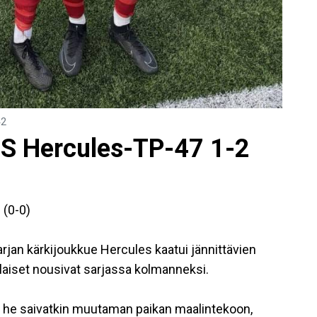
42
S Hercules-TP-47 1-2
(0-0)
arjan kärkijoukkue Hercules kaatui jännittävien
olaiset nousivat sarjassa kolmanneksi.
a he saivatkin muutaman paikan maalintekoon,