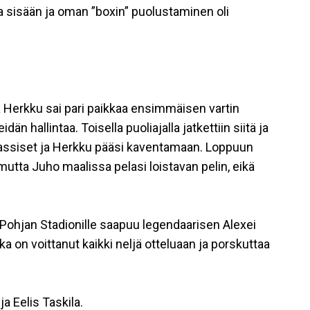
a sisään ja oman ”boxin” puolustaminen oli
 ja Herkku sai pari paikkaa ensimmäisen vartin
idän hallintaa. Toisella puoliajalla jatkettiin siitä ja
klassiset ja Herkku pääsi kaventamaan. Loppuun
mutta Juho maalissa pelasi loistavan pelin, eikä
n Pohjan Stadionille saapuu legendaarisen Alexei
on voittanut kaikki neljä otteluaan ja porskuttaa
a Eelis Taskila.