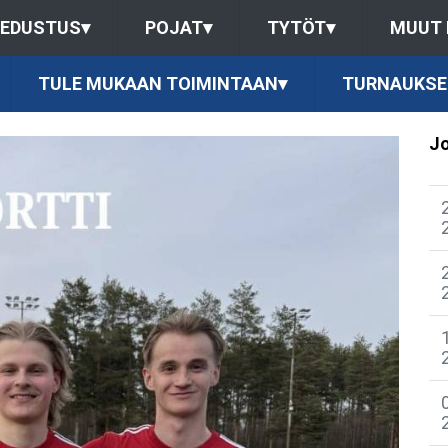
EDUSTUS
▾
POJAT
▾
TYTÖT
▾
MUUT
TULE MUKAAN TOIMINTAAN
▾
TURNAUKSE
Jo