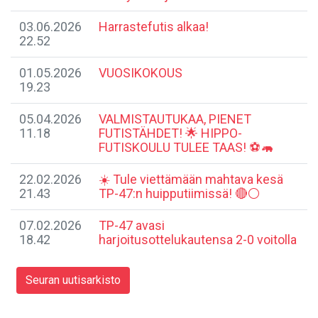
03.06.2026
Harrastefutis alkaa!
22.52
01.05.2026
VUOSIKOKOUS
19.23
05.04.2026
​VALMISTAUTUKAA, PIENET
11.18
FUTISTÄHDET! 🌟 HIPPO-
FUTISKOULU TULEE TAAS! ⚽️🦛
22.02.2026
​☀️ Tule viettämään mahtava kesä
21.43
TP-47:n huipputiimissä! 🔴⚪
07.02.2026
​TP-47 avasi
18.42
harjoitusottelukautensa 2-0 voitolla
Seuran uutisarkisto