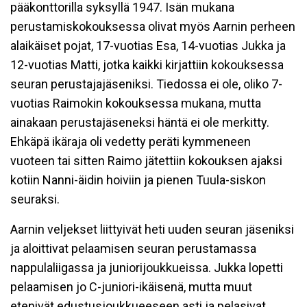
pääkonttorilla syksyllä 1947. Isän mukana
perustamiskokouksessa olivat myös Aarnin perheen
alaikäiset pojat, 17-vuotias Esa, 14-vuotias Jukka ja
12-vuotias Matti, jotka kaikki kirjattiin kokouksessa
seuran perustajajäseniksi. Tiedossa ei ole, oliko 7-
vuotias Raimokin kokouksessa mukana, mutta
ainakaan perustajäseneksi häntä ei ole merkitty.
Ehkäpä ikäraja oli vedetty peräti kymmeneen
vuoteen tai sitten Raimo jätettiin kokouksen ajaksi
kotiin Nanni-äidin hoiviin ja pienen Tuula-siskon
seuraksi.
Aarnin veljekset liittyivät heti uuden seuran jäseniksi
ja aloittivat pelaamisen seuran perustamassa
nappulaliigassa ja juniorijoukkueissa. Jukka lopetti
pelaamisen jo C-juniori-ikäisenä, mutta muut
etenivät edustusjoukkueeseen asti ja pelasivat