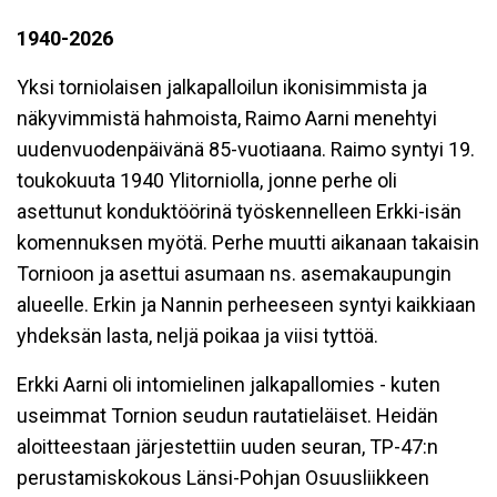
1940-2026
Yksi torniolaisen jalkapalloilun ikonisimmista ja
näkyvimmistä hahmoista, Raimo Aarni menehtyi
uudenvuodenpäivänä 85-vuotiaana. Raimo syntyi 19.
toukokuuta 1940 Ylitorniolla, jonne perhe oli
asettunut konduktöörinä työskennelleen Erkki-isän
komennuksen myötä. Perhe muutti aikanaan takaisin
Tornioon ja asettui asumaan ns. asemakaupungin
alueelle. Erkin ja Nannin perheeseen syntyi kaikkiaan
yhdeksän lasta, neljä poikaa ja viisi tyttöä.
Erkki Aarni oli intomielinen jalkapallomies - kuten
useimmat Tornion seudun rautatieläiset. Heidän
aloitteestaan järjestettiin uuden seuran, TP-47:n
perustamiskokous Länsi-Pohjan Osuusliikkeen