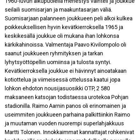
1960-luvun alkupuolella menestys vaihteli ja joukkue
seilaili suomisarjan ja maakuntasarjan väliä.
Suomisarjaan palanneen joukkueen peli alkoi kulkea
poikkeuksellisen hyvin kevätkierroksella 1965 ja
keskikesällä joukkue oli mukana ihan lohkonsa
kärkikahinoissa. Valmentaja Paavo Kivilompolo oli
saanut joukkueen ryhmityksen ja tarkan
lyhytsyöttöpellin uomiinsa ja tulosta syntyi.
Kevätkierroksella joukkue ei hävinnyt ainoatakaan
kotiottelua ja viimeisessä ottelussa kaatui jopa
lohkon ehdoton nousijasuosikki OTP, 2 580
maksaneen katsojan todistaessa urotekoa Pohjan
stadionilla. Raimo Aarnin panos oli erinomainen ja
useimmiten joukkueen parhaina palkittiinkin Raimo
ja muutaman vuoden nuorempi superlahjakkuus
Martti Tolonen. Innokkaimmat kannattajat rohkenivat