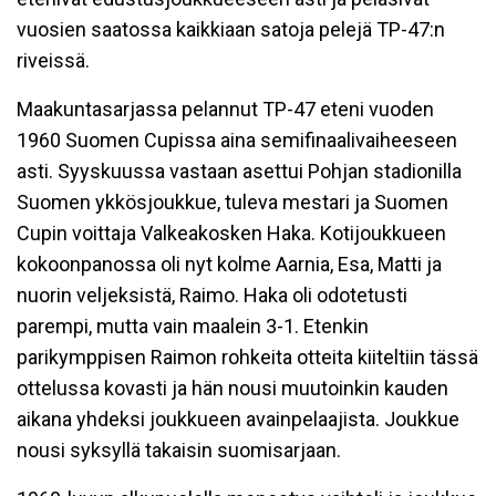
vuosien saatossa kaikkiaan satoja pelejä TP-47:n
riveissä.
Maakuntasarjassa pelannut TP-47 eteni vuoden
1960 Suomen Cupissa aina semifinaalivaiheeseen
asti. Syyskuussa vastaan asettui Pohjan stadionilla
Suomen ykkösjoukkue, tuleva mestari ja Suomen
Cupin voittaja Valkeakosken Haka. Kotijoukkueen
kokoonpanossa oli nyt kolme Aarnia, Esa, Matti ja
nuorin veljeksistä, Raimo. Haka oli odotetusti
parempi, mutta vain maalein 3-1. Etenkin
parikymppisen Raimon rohkeita otteita kiiteltiin tässä
ottelussa kovasti ja hän nousi muutoinkin kauden
aikana yhdeksi joukkueen avainpelaajista. Joukkue
nousi syksyllä takaisin suomisarjaan.