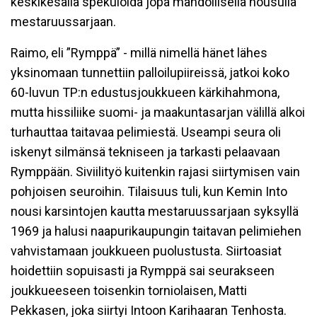
keskikesällä spekuloida jopa mahdollisella nousulla
mestaruussarjaan.
Raimo, eli ”Rymppä” - millä nimellä hänet lähes
yksinomaan tunnettiin palloilupiireissä, jatkoi koko
60-luvun TP:n edustusjoukkueen kärkihahmona,
mutta hissiliike suomi- ja maakuntasarjan välillä alkoi
turhauttaa taitavaa pelimiestä. Useampi seura oli
iskenyt silmänsä tekniseen ja tarkasti pelaavaan
Rymppään. Siviilityö kuitenkin rajasi siirtymisen vain
pohjoisen seuroihin. Tilaisuus tuli, kun Kemin Into
nousi karsintojen kautta mestaruussarjaan syksyllä
1969 ja halusi naapurikaupungin taitavan pelimiehen
vahvistamaan joukkueen puolustusta. Siirtoasiat
hoidettiin sopuisasti ja Rymppä sai seurakseen
joukkueeseen toisenkin torniolaisen, Matti
Pekkasen, joka siirtyi Intoon Karihaaran Tenhosta.