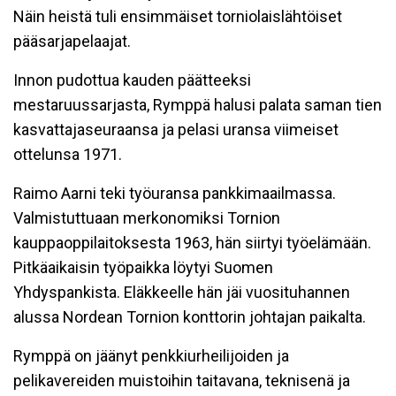
Näin heistä tuli ensimmäiset torniolaislähtöiset
pääsarjapelaajat.
Innon pudottua kauden päätteeksi
mestaruussarjasta, Rymppä halusi palata saman tien
kasvattajaseuraansa ja pelasi uransa viimeiset
ottelunsa 1971.
Raimo Aarni teki työuransa pankkimaailmassa.
Valmistuttuaan merkonomiksi Tornion
kauppaoppilaitoksesta 1963, hän siirtyi työelämään.
Pitkäaikaisin työpaikka löytyi Suomen
Yhdyspankista. Eläkkeelle hän jäi vuosituhannen
alussa Nordean Tornion konttorin johtajan paikalta.
Rymppä on jäänyt penkkiurheilijoiden ja
pelikavereiden muistoihin taitavana, teknisenä ja