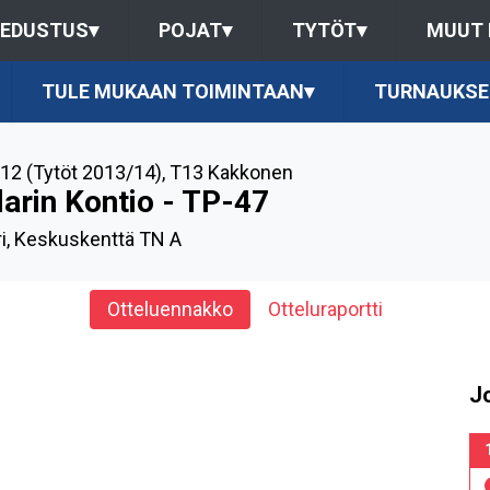
EDUSTUS
▾
POJAT
▾
TYTÖT
▾
MUUT
TULE MUKAAN TOIMINTAAN
▾
TURNAUKSE
12 (Tytöt 2013/14)
,
T13 Kakkonen
larin Kontio - TP-47
ri, Keskuskenttä TN A
Otteluennakko
Otteluraportti
J