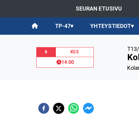
SEURAN ETUSIVU
TP-47
▾
YHTEYSTIEDOT
▾
T13/
6
KES
Ko
14.00
Kola