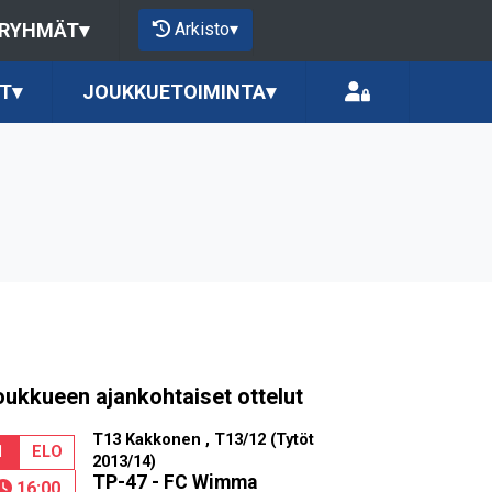
Arkisto
▾
 RYHMÄT
▾
T
▾
JOUKKUETOIMINTA
▾
oukkueen ajankohtaiset ottelut
T13 Kakkonen , T13/12 (Tytöt
1
ELO
2013/14)
TP-47 - FC Wimma
16:00