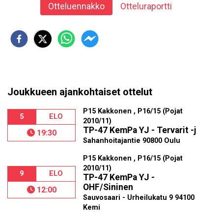
Otteluennakko
Otteluraportti
Joukkueen ajankohtaiset ottelut
P15 Kakkonen , P16/15 (Pojat
5
ELO
2010/11)
TP-47 KemPa YJ - Tervarit -j
19:30
Sahanhoitajantie 90800 Oulu
P15 Kakkonen , P16/15 (Pojat
2010/11)
9
ELO
TP-47 KemPa YJ -
OHF/Sininen
12:00
Sauvosaari - Urheilukatu 9 94100
Kemi