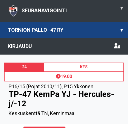
▾
SEURANAVIGOINTI
TORNION PALLO -47 RY
▾
KIRJAUDU
24
KES
19.00
P16/15 (Pojat 2010/11)
,
P15 Ykkönen
TP-47 KemPa YJ - Hercules-
j/-12
Keskuskenttä TN, Keminmaa