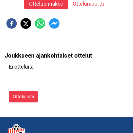
Otteluennakko
Otteluraportti
Joukkueen ajankohtaiset ottelut
Ei otteluita
Ottelulista