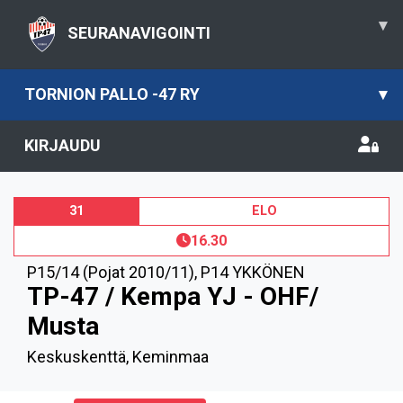
▾
SEURANAVIGOINTI
TORNION PALLO -47 RY
▾
KIRJAUDU
31
ELO
16.30
P15/14 (Pojat 2010/11)
,
P14 YKKÖNEN
TP-47 / Kempa YJ - OHF/
Musta
Keskuskenttä, Keminmaa