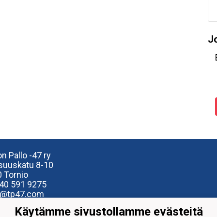
J
n Pallo -47 ry
isuuskatu 8-10
 Tornio
40
591 9275
e@tp47.com
Käytämme sivustollamme evästeitä