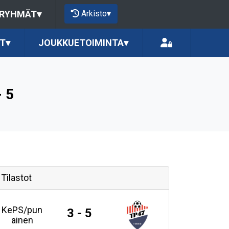
Arkisto
▾
 RYHMÄT
▾
T
▾
JOUKKUETOIMINTA
▾
- 5
Tilastot
KePS/pun
3 - 5
ainen