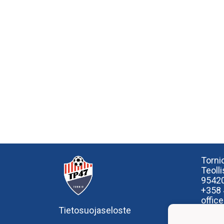
Tornio
Teoll
95420
+358
offic
Tietosuojaseloste