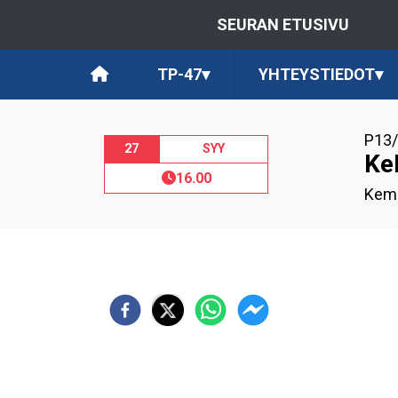
SEURAN ETUSIVU
TP-47
▾
YHTEYSTIEDOT
▾
P13/
27
SYY
Ke
16.00
Kemi