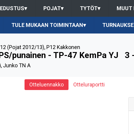
EDUSTUS
▾
POJAT
▾
TYTÖT
▾
MUUT
TULE MUKAAN TOIMINTAAN
▾
TURNAUKSE
12 (Pojat 2012/13)
,
P12 Kakkonen
PS/punainen - TP-47 KemPa YJ
3 
, Junko TN A
Otteluennakko
Otteluraportti