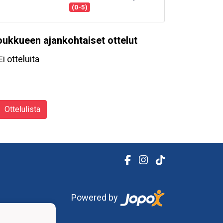
(0-5)
oukkueen ajankohtaiset ottelut
Ei otteluita
Ottelulista
Powered by