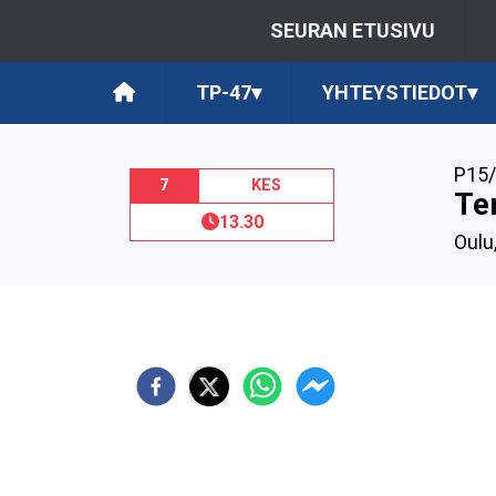
SEURAN ETUSIVU
TP-47
▾
YHTEYSTIEDOT
▾
P15/
7
KES
Te
13.30
Oulu