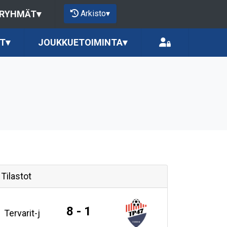
Arkisto
▾
 RYHMÄT
▾
T
▾
JOUKKUETOIMINTA
▾
Tilastot
8 - 1
Tervarit-j