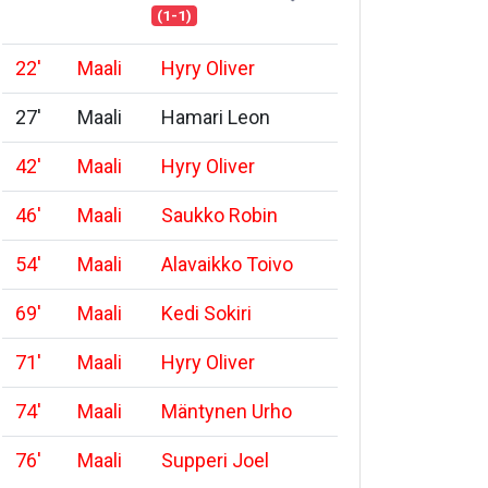
(1-1)
22
'
Maali
Hyry Oliver
27
'
Maali
Hamari Leon
42
'
Maali
Hyry Oliver
46
'
Maali
Saukko Robin
54
'
Maali
Alavaikko Toivo
69
'
Maali
Kedi Sokiri
71
'
Maali
Hyry Oliver
74
'
Maali
Mäntynen Urho
76
'
Maali
Supperi Joel