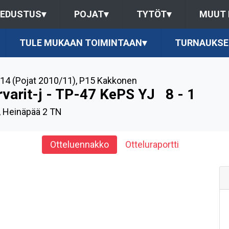
EDUSTUS
▾
POJAT
▾
TYTÖT
▾
MUUT
TULE MUKAAN TOIMINTAAN
▾
TURNAUKSE
14 (Pojat 2010/11)
,
P15 Kakkonen
rvarit-j - TP-47 KePS YJ
8 - 1
, Heinäpää 2 TN
Otteluennakko
Otteluraportti