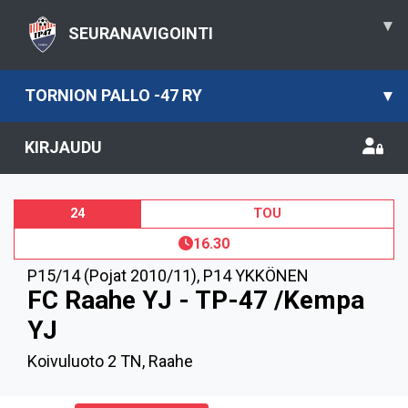
▾
SEURANAVIGOINTI
TORNION PALLO -47 RY
▾
KIRJAUDU
24
TOU
16.30
P15/14 (Pojat 2010/11)
,
P14 YKKÖNEN
FC Raahe YJ - TP-47 /Kempa
YJ
Koivuluoto 2 TN, Raahe