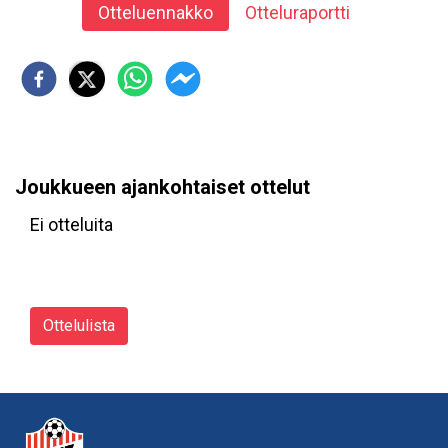
Otteluennakko
Otteluraportti
Joukkueen ajankohtaiset ottelut
Ei otteluita
Ottelulista