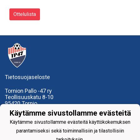
Ottelulista
Tietosuojaseloste
Tornion Pallo -47 ry
Teollisuuskatu 8-10
95420 Tornio
+358
40
591 9275
Käytämme sivustollamme evästeitä
office@tp47.com
Käytämme sivustollamme evästeitä käyttökokemuksen
parantamiseksi sekä toiminnallisiin ja tilastollisiin
tarkoituksiin.