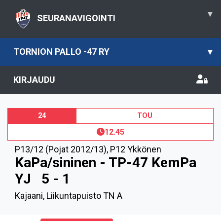
▾
SEURANAVIGOINTI
TORNION PALLO -47 RY
▾
KIRJAUDU
24
TOU
12.45
P13/12 (Pojat 2012/13)
,
P12 Ykkönen
KaPa/sininen - TP-47 KemPa
YJ
5 - 1
Kajaani, Liikuntapuisto TN A