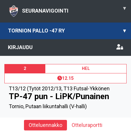
▾
SEURANAVIGOINTI
TORNION PALLO -47 RY
▾
KIRJAUDU
2
HEL
12.15
T13/12 (Tytöt 2012/13
,
T13 Futsal-Ykkönen
TP-47 pun - LiPK/Punainen
Tornio, Putaan liikuntahalli (V-halli)
Otteluennakko
Otteluraportti