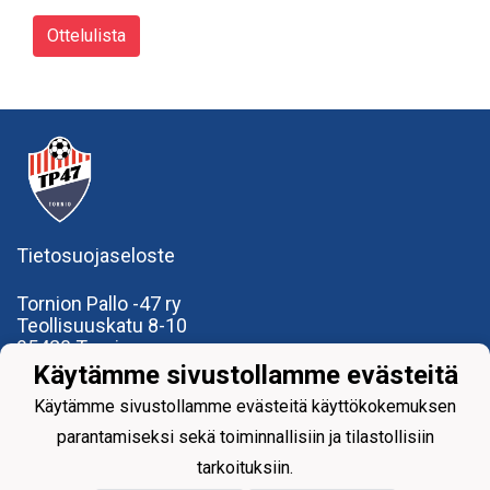
Ottelulista
Tietosuojaseloste
Tornion Pallo -47 ry
Teollisuuskatu 8-10
95420 Tornio
+358
40
591 9275
Käytämme sivustollamme evästeitä
office@tp47.com
Käytämme sivustollamme evästeitä käyttökokemuksen
parantamiseksi sekä toiminnallisiin ja tilastollisiin
tarkoituksiin.