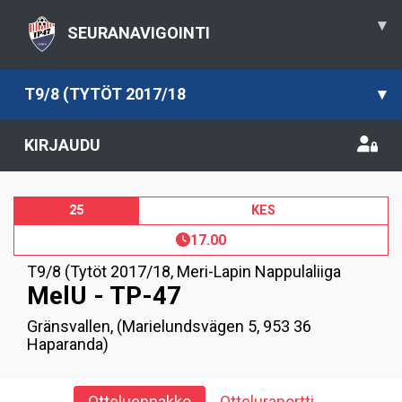
▾
SEURANAVIGOINTI
T9/8 (TYTÖT 2017/18
▾
KIRJAUDU
25
KES
17.00
T9/8 (Tytöt 2017/18
,
Meri-Lapin Nappulaliiga
MelU - TP-47
Gränsvallen, (Marielundsvägen 5, 953 36
Haparanda)
Otteluennakko
Otteluraportti