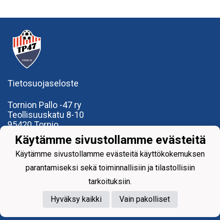
Tietosuojaseloste
Tornion Pallo -47 ry
Teollisuuskatu 8-10
95420 Tornio
+358
40
591 9275
Käytämme sivustollamme evästeitä
office@tp47.com
Käytämme sivustollamme evästeitä käyttökokemuksen
parantamiseksi sekä toiminnallisiin ja tilastollisiin
tarkoituksiin.
Hyväksy kaikki
Vain pakolliset
Powered by