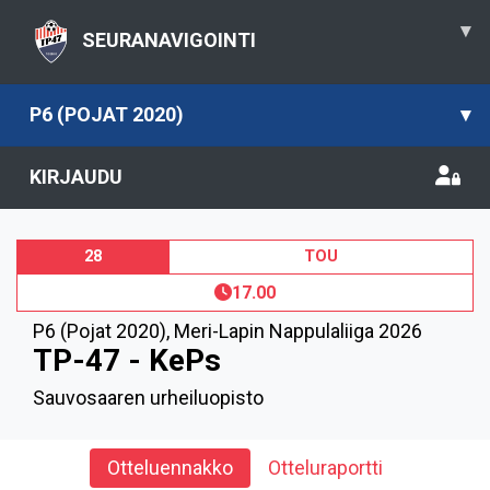
▾
SEURANAVIGOINTI
P6 (POJAT 2020)
▾
KIRJAUDU
28
TOU
17.00
P6 (Pojat 2020)
,
Meri-Lapin Nappulaliiga 2026
TP-47 - KePs
Sauvosaaren urheiluopisto
Otteluennakko
Otteluraportti