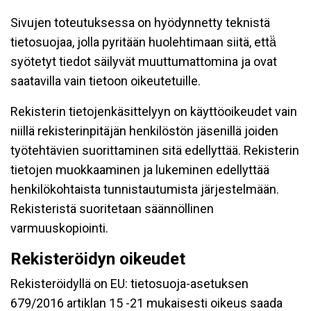
Sivujen toteutuksessa on hyödynnetty teknistä
tietosuojaa, jolla pyritään huolehtimaan siitä, että̈
syötetyt tiedot säilyvät muuttumattomina ja ovat
saatavilla vain tietoon oikeutetuille.
Rekisterin tietojenkäsittelyyn on käyttöoikeudet vain
niillä rekisterinpitäjän henkilöstön jäsenillä joiden
työtehtävien suorittaminen sitä edellyttää. Rekisterin
tietojen muokkaaminen ja lukeminen edellyttää
henkilökohtaista tunnistautumista järjestelmään.
Rekisteristä suoritetaan säännöllinen
varmuuskopiointi.
Rekisteröidyn oikeudet
Rekisteröidyllä on EU: tietosuoja-asetuksen
679/2016 artiklan 15 -21 mukaisesti oikeus saada