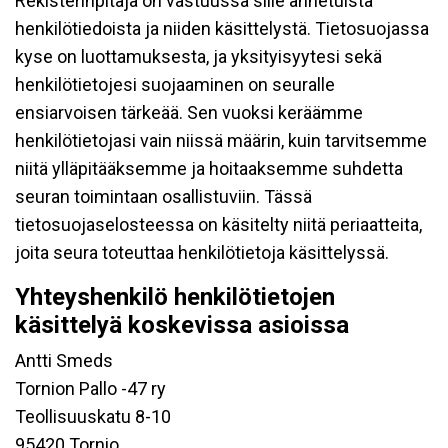
Rekisterinpitäjä on vastuussa sille annetuista
henkilötiedoista ja niiden käsittelystä. Tietosuojassa
kyse on luottamuksesta, ja yksityisyytesi sekä
henkilötietojesi suojaaminen on seuralle
ensiarvoisen tärkeää. Sen vuoksi keräämme
henkilötietojasi vain niissä määrin, kuin tarvitsemme
niitä ylläpitääksemme ja hoitaaksemme suhdetta
seuran toimintaan osallistuviin. Tässä
tietosuojaselosteessa on käsitelty niitä periaatteita,
joita seura toteuttaa henkilötietoja käsittelyssä.
Yhteyshenkilö henkilötietojen
käsittelyä koskevissa asioissa
Antti Smeds
Tornion Pallo -47 ry
Teollisuuskatu 8-10
95420 Tornio