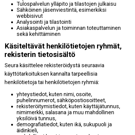
Tulospalvelun ylläpito ja tilastojen julkaisu
Sähköinen jäsenviestintä, esimerkiksi
webbisivut
Analysointi ja tilastointi
Asiakaspalvelun ja toiminnan toteuttaminen
sekä kehittäminen
Käsiteltävät henkilötietojen ryhmät,
rekisterin tietosisältö
Seura käsittelee rekisteröidystä seuraavia
käyttötarkoituksen kannalta tarpeellisia
henkilötietoja tai henkilötietojen ryhmiä:
yhteystiedot, kuten nimi, osoite,
puhelinnumerot, sähköpostiosoitteet,
rekisteröitymistiedot, kuten käyttäjätunnus,
nimimerkki, salasana ja muu mahdollinen
yksilöivä tunnus,
demografiatiedot, kuten ikä, sukupuoli ja
äidinkieli,