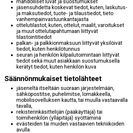
mahdolliset luvat ja suostumukset
jäsensuhdetta koskevat tiedot, kuten, laskutus-
ja maksutiedot, tuote- ja tilaustiedot, tieto
vanhempainvastuunkantajasta
ottelutilastot, kuten, ottelut, maalit, varoitukset
ja muut ottelutapahtumaan liittyvät
tilastointitiedot
palkan- ja palkkionmaksuun liittyvät yksilöivät
tiedot, kuten henkilötunnus
seuran ja henkilön kilpailutoimintaan liittyvät
tiedot sekä muut asiakkaan suostumuksella
kerätyt tiedot, kuten henkilön kuva
Säännönmukaiset tietolähteet
jäseneltä itseltään suoraan järjestelmään,
sähköpostitse, puhelimitse, lomakkeella,
mobiilisovelluksen kautta, tai muulla vastaavalla
tavalla,
rekisterinkäsittelijän (pääkäyttäjä) tai
toimihenkilön (ylläpitäjä) syöttäminä
evästeiden tai muiden vastaavien tekniikoiden
avulla