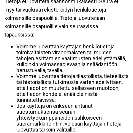
Tietoja ei luovuteta säännönmukaisesti. Seura ei
myy tai vuokraa rekisteröidyn henkilötietoja
kolmansille osapuolille. Tietoja luovutetaan
kolmansille osapuolille vain seuraavissa
tapauksissa:
Voimme luovuttaa käyttäjän henkilötietoja
toimivaltaisten viranomaisten tai muiden
tahojen esittämien vaatimusten edellyttämällä,
kulloinkin voimassaolevaan lainsäädäntöön
perustuvalla, tavalla.
Voimme luovuttaa tietoja tilastollista, tieteellistä
tai historiallista tutkimusta varten edellyttäen,
että tiedot on muutettu sellaiseen muotoon,
että tiedon kohde ei enää ole niistä
tunnistettavissa.
Jos käyttäjä on erikseen antanut
suostumuksensa seuran
yhteistyökumppaneiden sähköiseen
suoramarkkinointiin, voidaan käyttäjän tietoja
luovuttaa tarkoin valituille