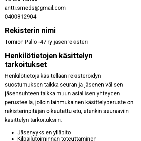
antti.smeds@gmail.com
0400812904
Rekisterin nimi
Tornion Pallo -47 ry jäsenrekisteri
Henkilötietojen käsittelyn
tarkoitukset
Henkilötietoja käsitellään rekisteröidyn
suostumuksen taikka seuran ja jäsenen välisen
jäsensuhteen taikka muun asiallisen yhteyden
perusteella, jolloin lainmukainen käsittelyperuste on
rekisterinpitäjän oikeutettu etu, etenkin seuraaviin
käsittelyn tarkoituksiin:
Jäsenyyksien ylläpito
Kilpailutoiminnan toteuttaminen