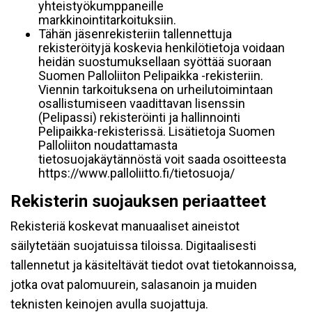
yhteistyökumppaneille
markkinointitarkoituksiin.
Tähän jäsenrekisteriin tallennettuja
rekisteröityjä koskevia henkilötietoja voidaan
heidän suostumuksellaan syöttää suoraan
Suomen Palloliiton Pelipaikka -rekisteriin.
Viennin tarkoituksena on urheilutoimintaan
osallistumiseen vaadittavan lisenssin
(Pelipassi) rekisteröinti ja hallinnointi
Pelipaikka-rekisterissä. Lisätietoja Suomen
Palloliiton noudattamasta
tietosuojakäytännöstä voit saada osoitteesta
https://www.palloliitto.fi/tietosuoja/
Rekisterin suojauksen periaatteet
Rekisteriä koskevat manuaaliset aineistot
säilytetään suojatuissa tiloissa. Digitaalisesti
tallennetut ja käsiteltävät tiedot ovat tietokannoissa,
jotka ovat palomuurein, salasanoin ja muiden
teknisten keinojen avulla suojattuja.