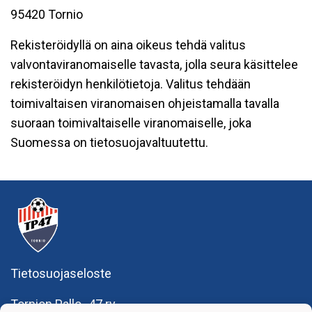
95420 Tornio
Rekisteröidyllä on aina oikeus tehdä valitus
valvontaviranomaiselle tavasta, jolla seura käsittelee
rekisteröidyn henkilötietoja. Valitus tehdään
toimivaltaisen viranomaisen ohjeistamalla tavalla
suoraan toimivaltaiselle viranomaiselle, joka
Suomessa on tietosuojavaltuutettu.
Tietosuojaseloste
Tornion Pallo -47 ry