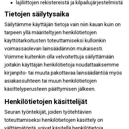
lajiliittojen rekistereistä ja kilpailujärjestelmistä
Tietojen säilytysaika
Säilytämme käyttäjän tietoja vain niin kauan kuin on
tarpeen yllä määriteltyjen henkilötietojen
käyttötarkoitusten toteuttamiseksi kulloinkin
voimassaolevan lainsäädännön mukaisesti.
Voimme kuitenkin olla velvoitettuja säilyttämään
joitakin käyttäjän henkilötietoja noudattaaksemme
kirjanpito- tai muuta pakottavaa lainsäädäntöä myös
asiakassuhteen tai muun henkilötietojen
käsittelyperusteen päättymisen jälkeen.
Henkilötietojen käsittelijät
Seuran työntekijät, joiden työtehtävien
toteuttamiseksi henkilötietojen käsittely on
välttämätöntä, voivat käsitellä henkilötietoja