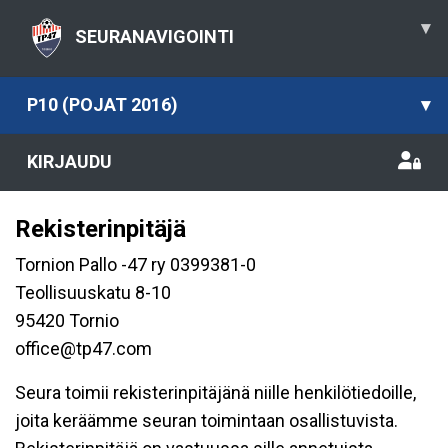
▾
SEURANAVIGOINTI
P10 (POJAT 2016)
▾
KIRJAUDU
Rekisterinpitäjä
Tornion Pallo -47 ry 0399381-0
Teollisuuskatu 8-10
95420 Tornio
office@tp47.com
Seura toimii rekisterinpitäjänä niille henkilötiedoille,
joita keräämme seuran toimintaan osallistuvista.