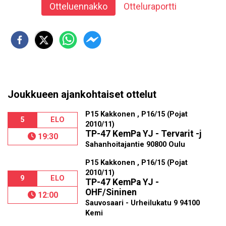
Otteluennakko
Otteluraportti
Joukkueen ajankohtaiset ottelut
P15 Kakkonen , P16/15 (Pojat
5
ELO
2010/11)
TP-47 KemPa YJ - Tervarit -j
19:30
Sahanhoitajantie 90800 Oulu
P15 Kakkonen , P16/15 (Pojat
2010/11)
9
ELO
TP-47 KemPa YJ -
OHF/Sininen
12:00
Sauvosaari - Urheilukatu 9 94100
Kemi