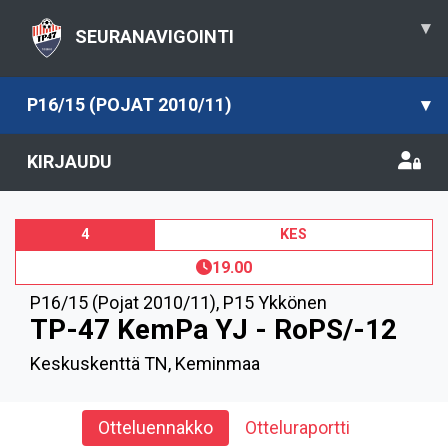
▾
SEURANAVIGOINTI
P16/15 (POJAT 2010/11)
▾
KIRJAUDU
4
KES
19.00
P16/15 (Pojat 2010/11)
,
P15 Ykkönen
TP-47 KemPa YJ - RoPS/-12
Keskuskenttä TN, Keminmaa
Otteluennakko
Otteluraportti