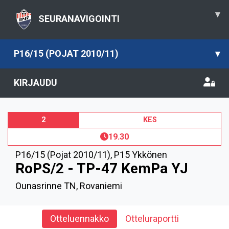
▾
SEURANAVIGOINTI
P16/15 (POJAT 2010/11)
▾
KIRJAUDU
2
KES
19.30
P16/15 (Pojat 2010/11)
,
P15 Ykkönen
RoPS/2 - TP-47 KemPa YJ
Ounasrinne TN, Rovaniemi
Otteluennakko
Otteluraportti